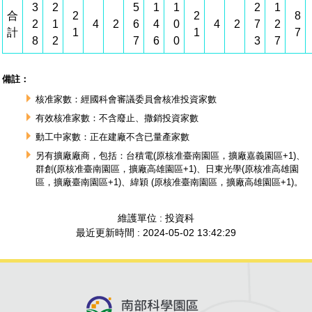
3
2
5
1
1
2
1
合
2
2
8
2
1
4
2
6
4
0
4
2
7
2
計
1
1
7
8
2
7
6
0
3
7
備註：
核准家數：經國科會審議委員會核准投資家數
有效核准家數：不含廢止、撒銷投資家數
動工中家數：正在建廠不含已量產家數
另有擴廠廠商，包括：台積電(原核准臺南園區，擴廠嘉義園區+1)、
群創(原核准臺南園區，擴廠高雄園區+1)、日東光學(原核准高雄園
區，擴廠臺南園區+1)、緯穎 (原核准臺南園區，擴廠高雄園區+1)。
維護單位 : 投資科
最近更新時間 : 2024-05-02 13:42:29