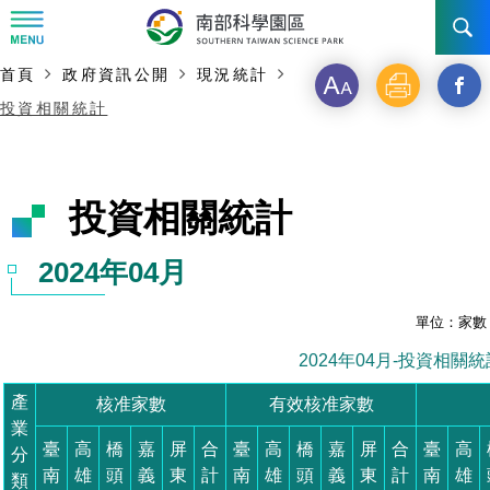
:::
:::
主要內容開始
首頁
政府資訊公開
現況統計
訊息公告
字
列
分
投資相關統計
級
印
享
南科管理局
最新消息及活動
新聞資料專區
認識園區
發展沿革
投資相關統計
即時新聞澄清專區
首長介紹
設立沿革
工商服務
臺南園區
2024年04月
徵才公告
大事紀
機關組織
局長小檔案
高雄園區
簡介
廠商服務
單位：家數
招標資訊
局長電子信箱
施政主軸
組織法
競爭優勢
橋頭園區
簡介
2024年04月-投資相關統
申請流程及表單
產
核准家數
有效核准家數
園區電子看板專區
組織架構
廉政園地
年度工作展望
土地規劃
競爭優勢
新設園區
簡介
相關費用
入區申辦流程
業
臺
高
橋
嘉
屏
合
臺
高
橋
嘉
屏
合
臺
高
分
組織職掌
國家科學及技術委員會重大政策
水電供應
獲獎記錄
工作職掌與聯絡管道
土地規劃
競爭優勢
交通資訊
申辦案件處理時限
科學園區廠商服務網
園區事業管理費
南
雄
頭
義
東
計
南
雄
頭
義
東
計
南
雄
類