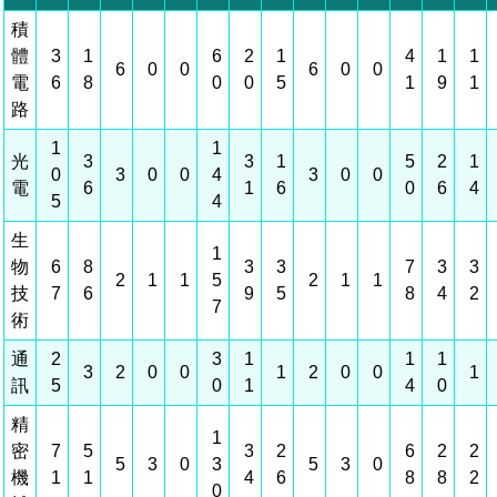
積
管理局位置
園區土地廠房宿舍出租資訊
廉政反貪、防貪專區
水電供應
檔案應用專區
土地規劃
機構及廠商名錄
投資業務
土地及廠房租賃
園區課程及獎補助計畫
體
3
1
6
2
1
4
1
1
6
0
0
6
0
0
電
6
8
0
0
5
1
9
1
園區資源再生中心
廉政資訊
園區土地廠房宿舍出租資訊
水電供應
WebMail(新)
檔案應用服務須知
文化藝術
廠商名錄
工商業務
宿舍租金費用
園區參訪申請
園區培訓課程
路
污水處理廠
公職人員及關係人補助交易身分關係公開專區
污水處理廠
園區土地廠房宿舍出租資訊
檔案應用及宣導活動
園區公會資訊
園區生活
公共藝術
通關業務
污水費
1
1
科學園區人才培育補助計畫
性平專區
光
3
3
1
5
2
1
0
3
0
0
4
3
0
0
電
6
1
6
0
6
4
機關採購廉政平臺
污水處理廠
檔案教育訓練及標竿學習
研究機構
考古遺址
工安管理
創新創業
5
生活服務
廢棄物清除處理費
4
新興科技應用計畫
園區廠商採購資訊
生
檔案管理局相關連結
育成中心
1
南科新港堂
環保管理
園區宿舍簡介
永續園區
南科AI_ROBOT自造基地
敦親睦鄰經費補助
物
6
8
3
3
7
3
3
2
1
1
5
2
1
1
技
7
6
9
5
8
4
2
7
勞資管理
自行車道網
南科創業工坊
企業社會責任
術
通
2
3
1
1
1
建築管理
南科實中
永續LOHAS綠色園區
3
2
0
0
1
2
0
0
1
訊
5
0
1
4
0
營建管理
人文景觀地圖
生態資產
精
1
密
7
5
3
2
6
2
2
5
3
0
3
5
3
0
電子公文交換
「沙崙生態科學園區生態保育協作平台」公開資訊
機
1
1
4
6
8
8
2
0
網站