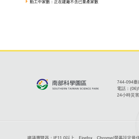
動工中家數：正在建廠不含已量產家數
744-09
電話：
(06
24小時災
建議瀏覽器：
IE11.0以上、Firefox、Chrome
(螢幕設定最佳顯