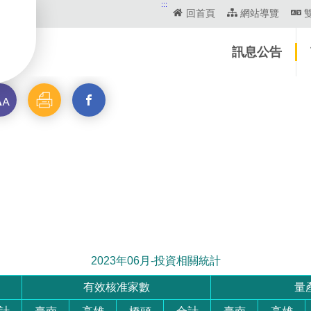
:::
回首頁
網站導覽
訊息公告
列
分
印
享
2023年06月-投資相關統計
有效核准家數
量