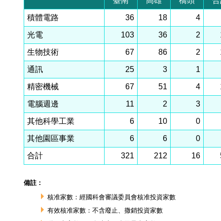
臺南
高雄
橋頭
合
積體電路
36
18
4
光電
103
36
2
生物技術
67
86
2
通訊
25
3
1
精密機械
67
51
4
電腦週邊
11
2
3
其他科學工業
6
10
0
其他園區事業
6
6
0
合計
321
212
16
備註：
核准家數：經國科會審議委員會核准投資家數
有效核准家數：不含廢止、撒銷投資家數