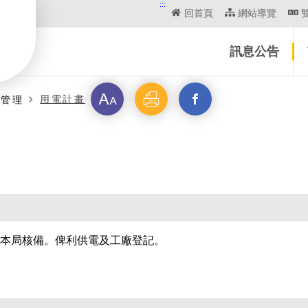
:::
回首頁
網站導覽
訊息公告
字
列
另
用電計畫
建管理
級
印
開
啟
新
視
本局核備。俾利供電及工廠登記。
窗
_