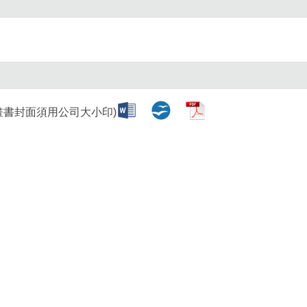
分
享
到
畫書封面須用公司大小印)
Facebook