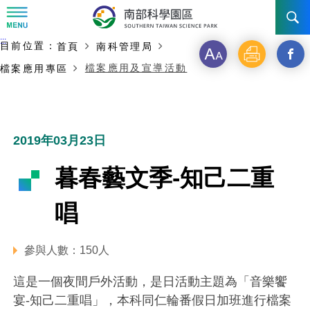
:::
主要內容開始
:::
目前位置：
首頁
南科管理局
訊息公告
字
列
另
檔案應用及宣導活動
檔案應用專區
級
印
開
南科管理局
最新消息及活動
啟
新聞資料專區
認識園區
發展沿革
新
2019年03月23日
即時新聞澄清專區
首長介紹
設立沿革
工商服務
臺南園區
視
暮春藝文季-知己二重
徵才公告
大事紀
窗
機關組織
局長小檔案
高雄園區
簡介
廠商服務
唱
_
招標資訊
局長電子信箱
施政主軸
組織法
競爭優勢
橋頭園區
簡介
申請流程及表單
分
參與人數：150人
園區電子看板專區
組織架構
廉政園地
年度工作展望
土地規劃
競爭優勢
新設園區
簡介
相關費用
入區申辦流程
享
這是一個夜間戶外活動，是日活動主題為「音樂饗
組織職掌
國家科學及技術委員會重大政策
水電供應
獲獎記錄
工作職掌與聯絡管道
土地規劃
競爭優勢
交通資訊
宴-知己二重唱」，本科同仁輪番假日加班進行檔案
申辦案件處理時限
科學園區廠商服務網
園區事業管理費
到