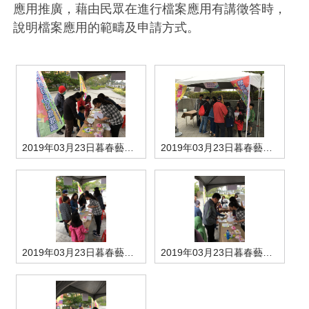
應用推廣，藉由民眾在進行檔案應用有講徵答時，
管理局位置
園區土地廠房宿舍出租資訊
廉政反貪、防貪專區
水電供應
Faceb
檔案應用專區
土地規劃
機構及廠商名錄
投資業務
土地及廠房租賃
園區課程及獎補助計畫
說明檔案應用的範疇及申請方式。
園區資源再生中心
廉政資訊
園區土地廠房宿舍出租資訊
水電供應
WebMail(新)
檔案應用服務須知
文化藝術
廠商名錄
工商業務
宿舍租金費用
園區參訪申請
園區培訓課程
污水處理廠
公職人員及關係人補助交易身分關係公開專區
污水處理廠
園區土地廠房宿舍出租資訊
檔案應用及宣導活動
園區公會資訊
園區生活
公共藝術
通關業務
污水費
科學園區人才培育補助計畫
性平專區
機關採購廉政平臺
污水處理廠
檔案教育訓練及標竿學習
研究機構
考古遺址
工安管理
創新創業
生活服務
廢棄物清除處理費
新興科技應用計畫
園區廠商採購資訊
2019年03月23日暮春藝文季-知己二重唱活動照片-1
2019年03月23日暮春藝文季-知己二重唱活動照片-2
檔案管理局相關連結
育成中心
南科新港堂
環保管理
園區宿舍簡介
永續園區
南科AI_ROBOT自造基地
敦親睦鄰經費補助
勞資管理
自行車道網
南科創業工坊
企業社會責任
建築管理
南科實中
永續LOHAS綠色園區
2019年03月23日暮春藝文季-知己二重唱活動照片-3
2019年03月23日暮春藝文季-知己二重唱活動照片-4
營建管理
人文景觀地圖
生態資產
電子公文交換
「沙崙生態科學園區生態保育協作平台」公開資訊
網站