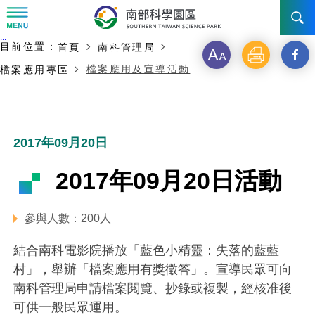
:::
主要內容開始
:::
目前位置：
首頁
南科管理局
訊息公告
字
列
另
檔案應用及宣導活動
檔案應用專區
級
印
開
南科管理局
最新消息及活動
啟
新聞資料專區
認識園區
發展沿革
新
2017年09月20日
即時新聞澄清專區
首長介紹
設立沿革
工商服務
臺南園區
視
2017年09月20日活動
徵才公告
大事紀
窗
機關組織
局長小檔案
高雄園區
簡介
廠商服務
參與人數：200人
_
招標資訊
局長電子信箱
施政主軸
組織法
競爭優勢
橋頭園區
簡介
申請流程及表單
結合南科電影院播放「藍色小精靈：失落的藍藍
分
園區電子看板專區
組織架構
廉政園地
年度工作展望
土地規劃
競爭優勢
新設園區
簡介
村」，舉辦「檔案應用有獎徵答」。宣導民眾可向
相關費用
入區申辦流程
享
南科管理局申請檔案閱覽、抄錄或複製，經核准後
組織職掌
國家科學及技術委員會重大政策
水電供應
獲獎記錄
工作職掌與聯絡管道
土地規劃
競爭優勢
交通資訊
申辦案件處理時限
科學園區廠商服務網
園區事業管理費
可供一般民眾運用。
到