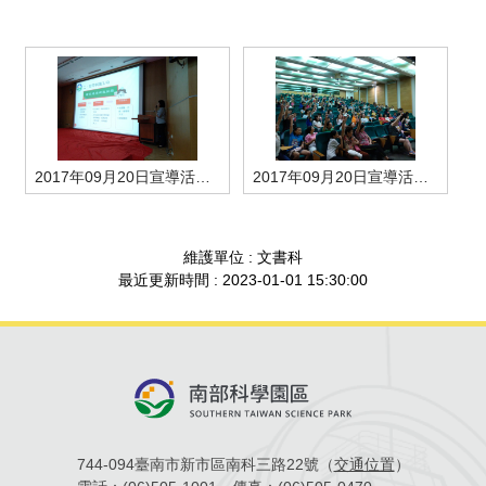
管理局位置
園區土地廠房宿舍出租資訊
廉政反貪、防貪專區
水電供應
Faceb
檔案應用專區
土地規劃
機構及廠商名錄
投資業務
土地及廠房租賃
園區課程及獎補助計畫
園區資源再生中心
廉政資訊
園區土地廠房宿舍出租資訊
水電供應
WebMail(新)
檔案應用服務須知
文化藝術
廠商名錄
工商業務
宿舍租金費用
園區參訪申請
園區培訓課程
污水處理廠
公職人員及關係人補助交易身分關係公開專區
污水處理廠
園區土地廠房宿舍出租資訊
檔案應用及宣導活動
園區公會資訊
園區生活
公共藝術
通關業務
污水費
科學園區人才培育補助計畫
性平專區
2017年09月20日宣導活動照片-1
2017年09月20日宣導活動照片-2
機關採購廉政平臺
污水處理廠
檔案教育訓練及標竿學習
研究機構
考古遺址
工安管理
創新創業
生活服務
廢棄物清除處理費
新興科技應用計畫
園區廠商採購資訊
檔案管理局相關連結
育成中心
南科新港堂
環保管理
園區宿舍簡介
永續園區
南科AI_ROBOT自造基地
敦親睦鄰經費補助
維護單位 : 文書科
最近更新時間 : 2023-01-01 15:30:00
勞資管理
自行車道網
南科創業工坊
企業社會責任
建築管理
南科實中
永續LOHAS綠色園區
營建管理
人文景觀地圖
生態資產
電子公文交換
744-094臺南市新市區南科三路22號（
交通位置
）
「沙崙生態科學園區生態保育協作平台」公開資訊
網站