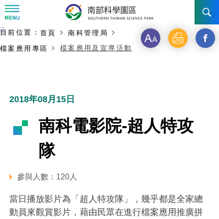
:::
主要內容開始
:::
目前位置：
首頁
南科管理局
訊息公告
字
列
另
檔案應用及宣導活動
檔案應用專區
級
印
開
南科管理局
最新消息及活動
啟
新聞資料專區
認識園區
發展沿革
新
2018年08月15日
即時新聞澄清專區
首長介紹
設立沿革
工商服務
臺南園區
視
南科電影院-超人特攻
徵才公告
大事紀
窗
機關組織
局長小檔案
高雄園區
簡介
廠商服務
隊
_
招標資訊
局長電子信箱
施政主軸
組織法
競爭優勢
橋頭園區
簡介
申請流程及表單
分
參與人數：120人
園區電子看板專區
組織架構
廉政園地
年度工作展望
土地規劃
競爭優勢
新設園區
簡介
相關費用
入區申辦流程
享
當日播放影片為「超人特攻隊」，幾乎都是全家總
組織職掌
國家科學及技術委員會重大政策
水電供應
獲獎記錄
工作職掌與聯絡管道
土地規劃
競爭優勢
交通資訊
動員來觀賞影片，藉由民眾在進行檔案應用推廣拼
申辦案件處理時限
科學園區廠商服務網
園區事業管理費
到