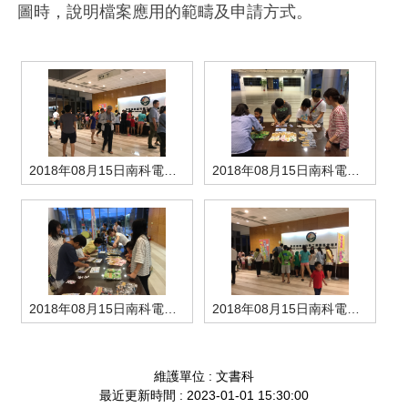
圖時，說明檔案應用的範疇及申請方式。
管理局位置
園區土地廠房宿舍出租資訊
廉政反貪、防貪專區
水電供應
Faceb
檔案應用專區
土地規劃
機構及廠商名錄
投資業務
土地及廠房租賃
園區課程及獎補助計畫
園區資源再生中心
廉政資訊
園區土地廠房宿舍出租資訊
水電供應
WebMail(新)
檔案應用服務須知
文化藝術
廠商名錄
工商業務
宿舍租金費用
園區參訪申請
園區培訓課程
污水處理廠
公職人員及關係人補助交易身分關係公開專區
污水處理廠
園區土地廠房宿舍出租資訊
檔案應用及宣導活動
園區公會資訊
園區生活
公共藝術
通關業務
污水費
科學園區人才培育補助計畫
性平專區
機關採購廉政平臺
污水處理廠
檔案教育訓練及標竿學習
研究機構
考古遺址
工安管理
創新創業
生活服務
廢棄物清除處理費
新興科技應用計畫
園區廠商採購資訊
2018年08月15日南科電影院-應用宣導-1
2018年08月15日南科電影院-應用宣導-2
檔案管理局相關連結
育成中心
南科新港堂
環保管理
園區宿舍簡介
永續園區
南科AI_ROBOT自造基地
敦親睦鄰經費補助
勞資管理
自行車道網
南科創業工坊
企業社會責任
建築管理
南科實中
永續LOHAS綠色園區
2018年08月15日南科電影院-應用宣導-3
2018年08月15日南科電影院-應用宣導-4
營建管理
人文景觀地圖
生態資產
維護單位 : 文書科
電子公文交換
「沙崙生態科學園區生態保育協作平台」公開資訊
最近更新時間 : 2023-01-01 15:30:00
網站