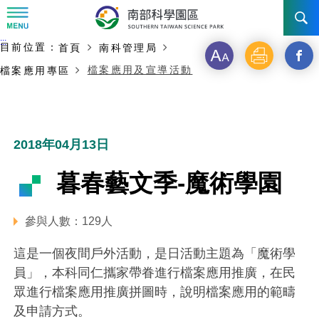
:::
主要內容開始
:::
目前位置：
首頁
南科管理局
訊息公告
字
列
另
檔案應用及宣導活動
檔案應用專區
級
印
開
南科管理局
最新消息及活動
啟
新聞資料專區
認識園區
發展沿革
新
2018年04月13日
即時新聞澄清專區
首長介紹
設立沿革
工商服務
臺南園區
視
暮春藝文季-魔術學園
徵才公告
大事紀
窗
機關組織
局長小檔案
高雄園區
簡介
廠商服務
參與人數：129人
_
招標資訊
局長電子信箱
施政主軸
組織法
競爭優勢
橋頭園區
簡介
申請流程及表單
這是一個夜間戶外活動，是日活動主題為「魔術學
分
園區電子看板專區
組織架構
廉政園地
年度工作展望
土地規劃
競爭優勢
新設園區
簡介
員」，本科同仁攜家帶眷進行檔案應用推廣，在民
相關費用
入區申辦流程
享
眾進行檔案應用推廣拼圖時，說明檔案應用的範疇
組織職掌
國家科學及技術委員會重大政策
水電供應
獲獎記錄
工作職掌與聯絡管道
土地規劃
競爭優勢
交通資訊
申辦案件處理時限
科學園區廠商服務網
園區事業管理費
及申請方式。
到