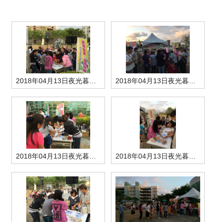
管理局位置
園區土地廠房宿舍出租資訊
廉政反貪、防貪專區
水電供應
Faceb
檔案應用專區
土地規劃
機構及廠商名錄
投資業務
土地及廠房租賃
園區課程及獎補助計畫
園區資源再生中心
廉政資訊
園區土地廠房宿舍出租資訊
水電供應
WebMail(新)
檔案應用服務須知
文化藝術
廠商名錄
工商業務
宿舍租金費用
園區參訪申請
園區培訓課程
污水處理廠
公職人員及關係人補助交易身分關係公開專區
污水處理廠
園區土地廠房宿舍出租資訊
檔案應用及宣導活動
園區公會資訊
園區生活
公共藝術
通關業務
污水費
科學園區人才培育補助計畫
性平專區
2018年04月13日夜光暮春-應用宣導-1
2018年04月13日夜光暮春-應用宣導-2
機關採購廉政平臺
污水處理廠
檔案教育訓練及標竿學習
研究機構
考古遺址
工安管理
創新創業
生活服務
廢棄物清除處理費
新興科技應用計畫
園區廠商採購資訊
檔案管理局相關連結
育成中心
南科新港堂
環保管理
園區宿舍簡介
永續園區
南科AI_ROBOT自造基地
敦親睦鄰經費補助
勞資管理
自行車道網
南科創業工坊
企業社會責任
2018年04月13日夜光暮春-應用宣導-3
2018年04月13日夜光暮春-應用宣導-4
建築管理
南科實中
永續LOHAS綠色園區
營建管理
人文景觀地圖
生態資產
電子公文交換
「沙崙生態科學園區生態保育協作平台」公開資訊
網站