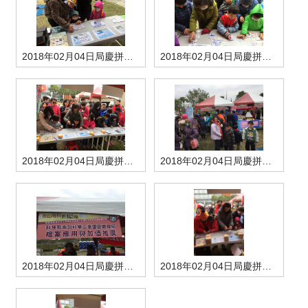
管理局位置
園區土地廠房宿舍出租資訊
廉政反貪、防貪專區
水電供應
Faceb
檔案應用專區
土地規劃
機構及廠商名錄
投資業務
土地及廠房租賃
園區課程及獎補助計畫
園區資源再生中心
廉政資訊
園區土地廠房宿舍出租資訊
水電供應
WebMail(新)
檔案應用服務須知
文化藝術
廠商名錄
工商業務
2018年02月04日局慶拼圖-1
2018年02月04日局慶拼圖-2
宿舍租金費用
園區參訪申請
園區培訓課程
污水處理廠
公職人員及關係人補助交易身分關係公開專區
污水處理廠
園區土地廠房宿舍出租資訊
檔案應用及宣導活動
園區公會資訊
園區生活
公共藝術
通關業務
污水費
科學園區人才培育補助計畫
性平專區
機關採購廉政平臺
污水處理廠
檔案教育訓練及標竿學習
研究機構
考古遺址
工安管理
創新創業
生活服務
廢棄物清除處理費
新興科技應用計畫
園區廠商採購資訊
檔案管理局相關連結
育成中心
南科新港堂
環保管理
園區宿舍簡介
永續園區
南科AI_ROBOT自造基地
敦親睦鄰經費補助
2018年02月04日局慶拼圖-3
2018年02月04日局慶拼圖-4
勞資管理
自行車道網
南科創業工坊
企業社會責任
建築管理
南科實中
永續LOHAS綠色園區
營建管理
人文景觀地圖
生態資產
2018年02月04日局慶拼圖-5
2018年02月04日局慶拼圖-6
電子公文交換
「沙崙生態科學園區生態保育協作平台」公開資訊
網站