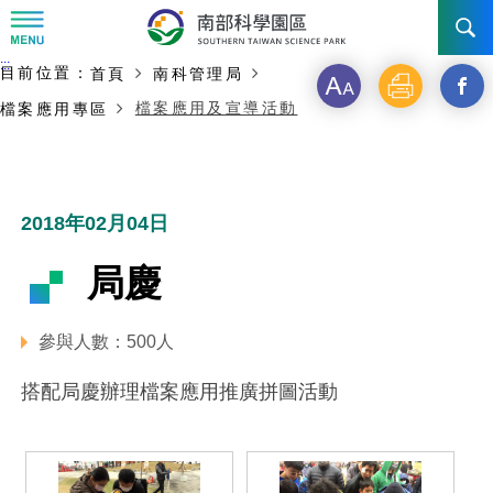
:::
主要內容開始
:::
目前位置：
首頁
南科管理局
訊息公告
字
列
另
檔案應用及宣導活動
檔案應用專區
級
印
開
南科管理局
最新消息及活動
啟
新聞資料專區
認識園區
發展沿革
新
2018年02月04日
即時新聞澄清專區
首長介紹
設立沿革
工商服務
臺南園區
視
局慶
徵才公告
大事紀
窗
機關組織
局長小檔案
高雄園區
簡介
廠商服務
參與人數：500人
_
招標資訊
局長電子信箱
施政主軸
組織法
競爭優勢
橋頭園區
簡介
申請流程及表單
搭配局慶辦理檔案應用推廣拼圖活動
分
園區電子看板專區
組織架構
廉政園地
年度工作展望
土地規劃
競爭優勢
新設園區
簡介
相關費用
入區申辦流程
享
組織職掌
國家科學及技術委員會重大政策
水電供應
獲獎記錄
工作職掌與聯絡管道
土地規劃
競爭優勢
交通資訊
申辦案件處理時限
科學園區廠商服務網
園區事業管理費
到