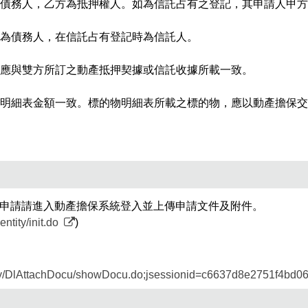
債務人，乙方為抵押權人。如為信託占有之登記，其申請人甲方
分
為債務人，在信託占有登記時為信託人。
享
應與雙方所訂之動產抵押契據或信託收據所載一致。
到
明細表金額一致。標的物明細表所載之標的物，應以動產擔保交
Fac
廠商申請請進入動產擔保系統登入並上傳申請文件及附件。
entity/init.do
)
apply/DlAttachDocu/showDocu.do;jsessionid=c6637d8e2751f4bd