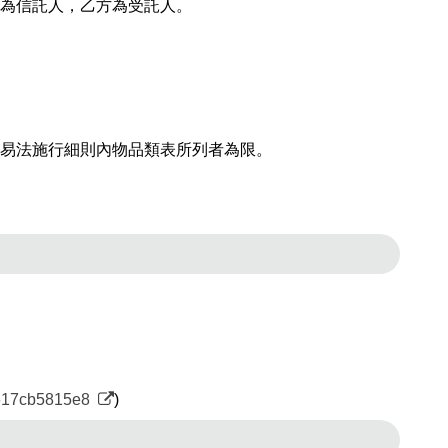
為信託人，乙方為受託人。
易法施行細則內物品類表所列者為限。
ebook
0617cb5815e8
)