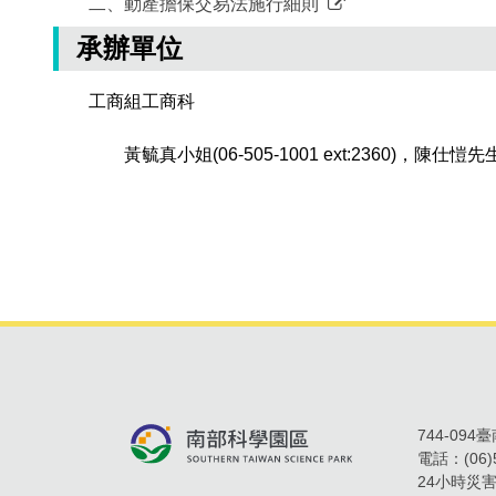
二、動產擔保交易法施行細則
承辦單位
工商組工商科
黃毓真小姐(06-505-1001 ext:2360)，陳仕愷先生(06
744-09
電話：
(06
24小時災