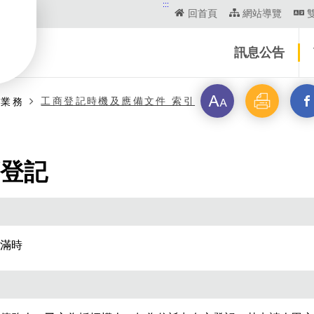
:::
回首頁
網站導覽
訊息公告
字
列
另
工商登記時機及應備文件 索引
商業務
級
印
開
登記
啟
新
視
滿時
窗
_