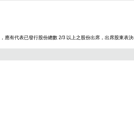
分
享
應有代表已發行股份總數 2/3 以上之股份出席，出席股東表
到
Fac