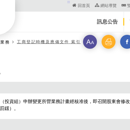
:::
回首頁
網站導覽
訊息公告
字
列
另
工商登記時機及應備文件 索引
商業務
級
印
開
啟
新
視
（投資組）申辦變更所營業務計畫經核准後，即召開股東會修改
罰鍰）。
窗
_