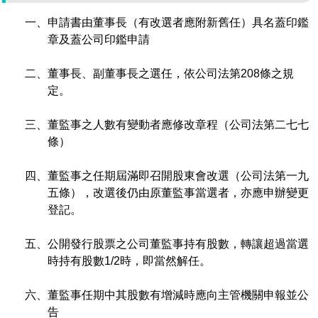
管理局位置
園區土地廠房宿舍出租資訊
廉政反貪、防貪專區
水電供應
Faceb
檔案應用專區
土地規劃
一、申請書由董事長（有改選者應附新舊任）具名蓋印鑑
機構及廠商名錄
投資業務
土地及廠房租賃
園區課程及獎補助計畫
章及蓋公司印鑑申請
園區資源再生中心
廉政資訊
園區土地廠房宿舍出租資訊
水電供應
WebMail(新)
檔案應用服務須知
文化藝術
廠商名錄
工商業務
宿舍租金費用
園區參訪申請
園區培訓課程
二、董事長、副董事長之選任，依公司法第208條之規
污水處理廠
公職人員及關係人補助交易身分關係公開專區
污水處理廠
園區土地廠房宿舍出租資訊
定。
檔案應用及宣導活動
園區公會資訊
園區生活
公共藝術
通關業務
污水費
科學園區人才培育補助計畫
性平專區
三、董監事之人數有變動者應修改章程（公司法第二七七
機關採購廉政平臺
污水處理廠
檔案教育訓練及標竿學習
研究機構
考古遺址
工安管理
創新創業
生活服務
廢棄物清除處理費
新興科技應用計畫
園區廠商採購資訊
條）
檔案管理局相關連結
育成中心
南科新港堂
環保管理
園區宿舍簡介
永續園區
南科AI_ROBOT自造基地
敦親睦鄰經費補助
四、董監事之任期屆滿即召開股東會改選（公司法第一九
五條），改選後仍由原董監事當選者，亦應申辦變更
勞資管理
自行車道網
南科創業工坊
企業社會責任
登記。
建築管理
南科實中
永續LOHAS綠色園區
五、公開發行股票之公司董監事持有股數，轉讓超過當選
時持有股數1/2時，即當然解任。
營建管理
人文景觀地圖
生態資產
六、董監事任期中其股數有增減時應向主管機關申報並公
電子公文交換
「沙崙生態科學園區生態保育協作平台」公開資訊
告
網站