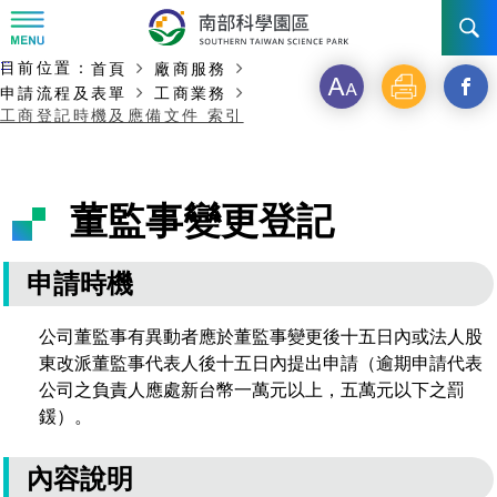
:::
主要內容開始
:::
目前位置：
首頁
廠商服務
訊息公告
字
列
另
申請流程及表單
工商業務
工商登記時機及應備文件 索引
級
印
開
南科管理局
最新消息及活動
啟
新聞資料專區
認識園區
發展沿革
董監事變更登記
新
即時新聞澄清專區
首長介紹
設立沿革
工商服務
臺南園區
視
申請時機
徵才公告
大事紀
窗
機關組織
局長小檔案
高雄園區
簡介
廠商服務
公司董監事有異動者應於董監事變更後十五日內或法人股
_
招標資訊
局長電子信箱
東改派董監事代表人後十五日內提出申請（逾期申請代表
施政主軸
組織法
競爭優勢
橋頭園區
簡介
申請流程及表單
公司之負責人應處新台幣一萬元以上，五萬元以下之罰
分
鍰）。
園區電子看板專區
組織架構
廉政園地
年度工作展望
土地規劃
競爭優勢
新設園區
簡介
相關費用
入區申辦流程
享
組織職掌
內容說明
國家科學及技術委員會重大政策
水電供應
獲獎記錄
工作職掌與聯絡管道
土地規劃
競爭優勢
交通資訊
申辦案件處理時限
科學園區廠商服務網
園區事業管理費
到