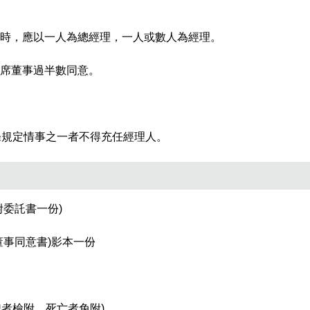
分
上時，應以一人為總經理，一人或數人為經理。
享
席董事過半數同意。
到
Fac
條規定情事之一者不得充任經理人。
委託書一份)
事同意書)影本一份
職者檢附，死亡者免附)