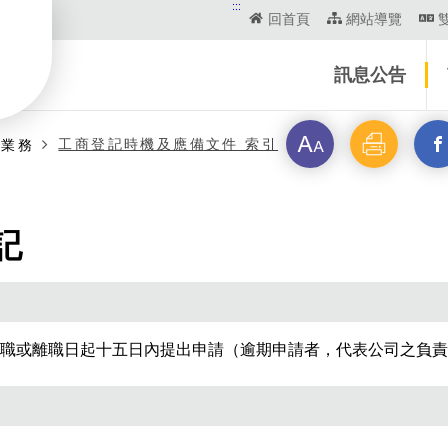
:::
回首頁
網站導覽
訊息公告
字
列
另
工商登記時機及應備文件 索引
商業務
級
印
開
記
啟
新
視
職或離職日起十五日內提出申請（逾期申請者，代表公司之負責
窗
_