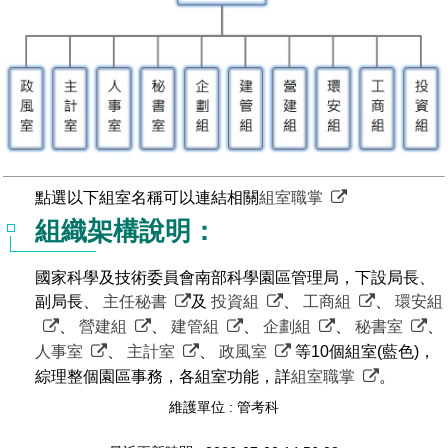
管理局位置
園區土地廠房宿舍出租資訊
廉政反貪、防貪專區
水電供應
Faceb
檔案應用專區
土地規劃
機構及廠商名錄
投資業務
土地及廠房租賃
園區課程及獎補助計畫
園區資源再生中心
廉政資訊
園區土地廠房宿舍出租資訊
水電供應
WebMail(新)
檔案應用服務須知
文化藝術
廠商名錄
工商業務
宿舍租金費用
園區參訪申請
園區培訓課程
污水處理廠
公職人員及關係人補助交易身分關係公開專區
污水處理廠
園區土地廠房宿舍出租資訊
檔案應用及宣導活動
園區公會資訊
園區生活
公共藝術
通關業務
污水費
科學園區人才培育補助計畫
性平專區
機關採購廉政平臺
污水處理廠
檔案教育訓練及標竿學習
研究機構
考古遺址
工安管理
創新創業
生活服務
廢棄物清除處理費
新興科技應用計畫
園區廠商採購資訊
點選以下組室名稱可以連結相關
組室職掌
組織架構說明：
檔案管理局相關連結
育成中心
南科新港堂
環保管理
園區宿舍簡介
永續園區
南科AI_ROBOT自造基地
敦親睦鄰經費補助
國家科學及技術委員會南部科學園區管理局，下設局長、
勞資管理
自行車道網
南科創業工坊
企業社會責任
副局長、
主任秘書
及
投資組
、
工商組
、
環安組
、
營建組
、
建管組
、
企劃組
、
秘書室
、
建築管理
南科實中
永續LOHAS綠色園區
人事室
、
主計室
、
政風室
等10個組室(藍色)，
營建管理
綜理整個園區事務，各組室功能，詳
組室職掌
。
人文景觀地圖
生態資產
維護單位 : 管考科
電子公文交換
「沙崙生態科學園區生態保育協作平台」公開資訊
網站