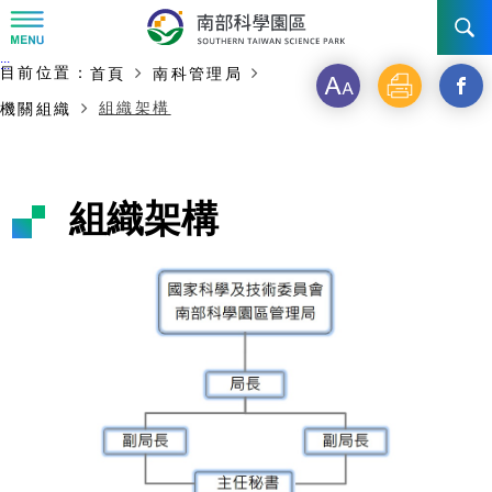
:::
主要內容開始
:::
目前位置：
首頁
南科管理局
訊息公告
字
列
另
組織架構
機關組織
級
印
開
南科管理局
最新消息及活動
啟
新聞資料專區
認識園區
發展沿革
組織架構
新
即時新聞澄清專區
首長介紹
設立沿革
工商服務
臺南園區
視
徵才公告
大事紀
窗
機關組織
局長小檔案
高雄園區
簡介
廠商服務
_
招標資訊
局長電子信箱
施政主軸
組織法
競爭優勢
橋頭園區
簡介
申請流程及表單
分
園區電子看板專區
組織架構
廉政園地
年度工作展望
土地規劃
競爭優勢
新設園區
簡介
相關費用
入區申辦流程
享
組織職掌
國家科學及技術委員會重大政策
水電供應
獲獎記錄
工作職掌與聯絡管道
土地規劃
競爭優勢
交通資訊
申辦案件處理時限
科學園區廠商服務網
園區事業管理費
到