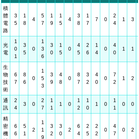
相關費用
組織職掌
水電供應
國家科學及技術委員會重大政策
土地規劃
獲獎記錄
工作職掌與聯絡管道
競爭優勢
交通資訊
申辦案件處理時限
科學園區廠商服務網
園區事業管理費
管理局位置
園區土地廠房宿舍出租資訊
水電供應
廉政反貪、防貪專區
土地規劃
檔案應用專區
機構及廠商名錄
投資業務
土地及廠房租賃
園區課程及獎補助計畫
園區資源再生中心
園區土地廠房宿舍出租資訊
廉政資訊
水電供應
WebMail(新)
檔案應用服務須知
文化藝術
廠商名錄
工商業務
宿舍租金費用
園區參訪申請
園區培訓課程
污水處理廠
污水處理廠
公職人員及關係人補助交易身分關係公開專區
園區土地廠房宿舍出租資訊
檔案應用及宣導活動
園區公會資訊
通關業務
園區生活
公共藝術
污水費
科學園區人才培育補助計畫
性平專區
機關採購廉政平臺
污水處理廠
檔案教育訓練及標竿學習
研究機構
工安管理
考古遺址
廢棄物清除處理費
創新創業
生活服務
新興科技應用計畫
園區廠商採購資訊
檔案管理局相關連結
育成中心
環保管理
南科新港堂
園區宿舍簡介
永續園區
南科AI_ROBOT自造基地
敦親睦鄰經費補助
勞資管理
自行車道網
南科創業工坊
企業社會責任