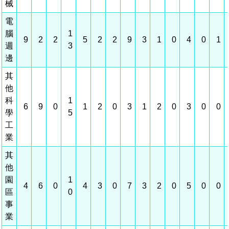
建築管理
南科實中
永續LOHAS綠色園區
營建管理
人文景觀地圖
生態資產
電子公文交換
「沙崙生態科學園區生態保育協作平台」公開資訊
網站
場地借用