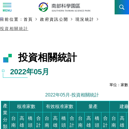
:::
主要內容開始
:::
目前位置：
首頁
政府資訊公開
現況統計
訊息公告
投資相關統計
南科管理局
最新消息及活動
新聞資料專區
認識園區
發展沿革
即時新聞澄清專區
首長介紹
設立沿革
工商服務
臺南園區
徵才公告
大事紀
機關組織
局長小檔案
高雄園區
簡介
廠商服務
招標資訊
局長電子信箱
施政主軸
組織法
競爭優勢
橋頭園區
簡介
申請流程及表單
園區電子看板專區
組織架構
土地規劃
廉政園地
年度工作展望
競爭優勢
新設園區
簡介
入區申辦流程