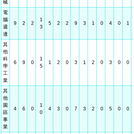
建築管理
南科實中
永續LOHAS綠色園區
營建管理
人文景觀地圖
生態資產
電子公文交換
「沙崙生態科學園區生態保育協作平台」公開資訊
網站
場地借用