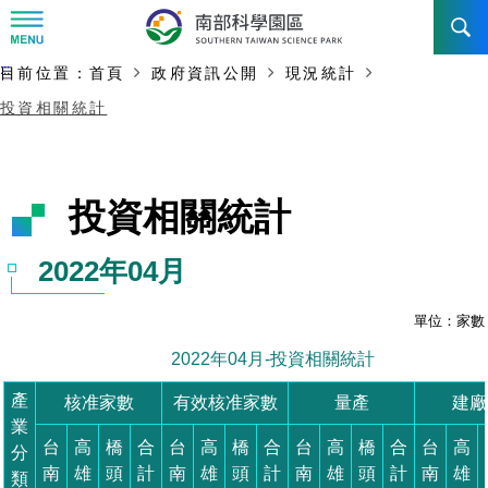
:::
主要內容開始
:::
目前位置：
首頁
政府資訊公開
現況統計
訊息公告
投資相關統計
南科管理局
最新消息及活動
新聞資料專區
認識園區
發展沿革
即時新聞澄清專區
首長介紹
設立沿革
工商服務
臺南園區
徵才公告
大事紀
機關組織
局長小檔案
高雄園區
簡介
廠商服務
招標資訊
局長電子信箱
施政主軸
組織法
競爭優勢
橋頭園區
簡介
申請流程及表單
園區電子看板專區
組織架構
土地規劃
廉政園地
年度工作展望
競爭優勢
新設園區
簡介
入區申辦流程