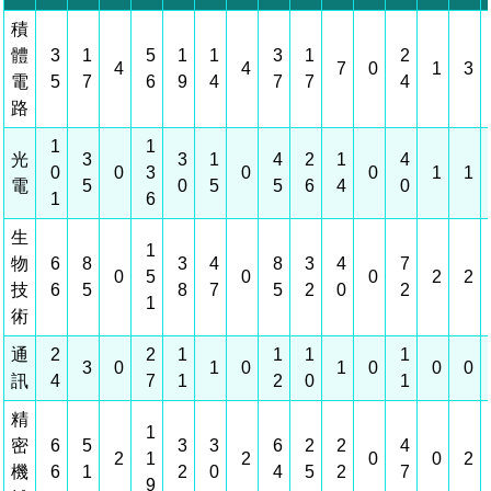
相關費用
組織職掌
水電供應
國家科學及技術委員會重大政策
土地規劃
獲獎記錄
工作職掌與聯絡管道
競爭優勢
交通資訊
申辦案件處理時限
科學園區廠商服務網
園區事業管理費
管理局位置
園區土地廠房宿舍出租資訊
水電供應
廉政反貪、防貪專區
土地規劃
檔案應用專區
機構及廠商名錄
投資業務
土地及廠房租賃
園區課程及獎補助計畫
園區資源再生中心
園區土地廠房宿舍出租資訊
廉政資訊
水電供應
WebMail(新)
檔案應用服務須知
文化藝術
廠商名錄
工商業務
宿舍租金費用
園區參訪申請
園區培訓課程
污水處理廠
污水處理廠
公職人員及關係人補助交易身分關係公開專區
園區土地廠房宿舍出租資訊
檔案應用及宣導活動
園區公會資訊
通關業務
園區生活
公共藝術
污水費
科學園區人才培育補助計畫
性平專區
機關採購廉政平臺
污水處理廠
檔案教育訓練及標竿學習
研究機構
工安管理
考古遺址
廢棄物清除處理費
創新創業
生活服務
新興科技應用計畫
園區廠商採購資訊
檔案管理局相關連結
育成中心
環保管理
南科新港堂
園區宿舍簡介
永續園區
南科AI_ROBOT自造基地
敦親睦鄰經費補助
勞資管理
自行車道網
南科創業工坊
企業社會責任