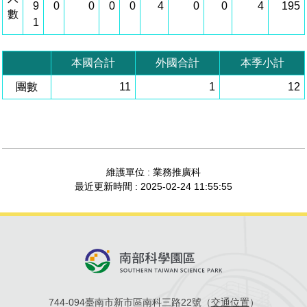
9
0
0
0
0
4
0
0
4
195
數
管理局位置
園區土地廠房宿舍出租資訊
廉政反貪、防貪專區
水電供應
Faceb
檔案應用專區
土地規劃
機構及廠商名錄
1
投資業務
土地及廠房租賃
園區課程及獎補助計畫
園區資源再生中心
廉政資訊
園區土地廠房宿舍出租資訊
水電供應
WebMail(新)
檔案應用服務須知
文化藝術
廠商名錄
工商業務
宿舍租金費用
園區參訪申請
園區培訓課程
本國合計
外國合計
本季小計
污水處理廠
團數
公職人員及關係人補助交易身分關係公開專區
污水處理廠
11
1
12
園區土地廠房宿舍出租資訊
檔案應用及宣導活動
園區公會資訊
園區生活
公共藝術
通關業務
污水費
科學園區人才培育補助計畫
性平專區
機關採購廉政平臺
污水處理廠
檔案教育訓練及標竿學習
研究機構
考古遺址
工安管理
創新創業
生活服務
廢棄物清除處理費
新興科技應用計畫
園區廠商採購資訊
檔案管理局相關連結
育成中心
南科新港堂
環保管理
園區宿舍簡介
永續園區
南科AI_ROBOT自造基地
敦親睦鄰經費補助
維護單位 : 業務推廣科
最近更新時間 : 2025-02-24 11:55:55
勞資管理
自行車道網
南科創業工坊
企業社會責任
建築管理
南科實中
永續LOHAS綠色園區
營建管理
人文景觀地圖
生態資產
電子公文交換
「沙崙生態科學園區生態保育協作平台」公開資訊
744-094臺南市新市區南科三路22號（
交通位置
）
網站