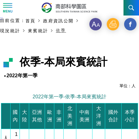
:::
主要內容開始
:::
目前位置：
首頁
政府資訊公開
訊息公告
字
列
另
依季
現況統計
來賓統計
級
印
開
南科管理局
最新消息及活動
啟
新聞資料專區
認識園區
發展沿革
依季-本局來賓統計
新
即時新聞澄清專區
首長介紹
設立沿革
工商服務
臺南園區
視
2022年第一季
徵才公告
大事紀
窗
機關組織
局長小檔案
單位：人
高雄園區
簡介
廠商服務
2022年第一季-依季-本局來賓統計
_
招標資訊
局長電子信箱
施政主軸
組織法
競爭優勢
橋頭園區
簡介
申請流程及表單
北
大
分
國
大
亞洲
歐
非
中南
國外
本季
美
洋
園區電子看板專區
組織架構
廉政園地
年度工作展望
土地規劃
競爭優勢
新設園區
簡介
相關費用
入區申辦流程
內
陸
其他
洲
洲
美洲
合計
小計
享
洲
洲
組織職掌
國家科學及技術委員會重大政策
水電供應
獲獎記錄
工作職掌與聯絡管道
土地規劃
競爭優勢
交通資訊
1
申辦案件處理時限
科學園區廠商服務網
園區事業管理費
到
人