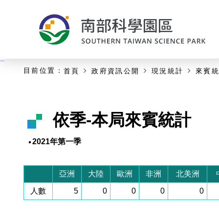
:::
主要內容開始
:::
目前位置：
首頁
政府資訊公開
現況統計
來賓
依季-本局來賓統計
2021年第一季
亞洲
大陸
歐洲
非洲
北美洲
人數
5
0
0
0
0