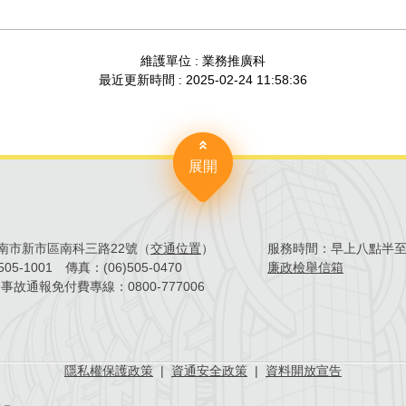
分
維護單位 : 業務推廣科
享
最近更新時間 : 2025-02-24 11:58:36
到
Facebook
展開
4臺南市新市區南科三路22號（
交通位置
）
服務時間：
早上八點半
)505-1001
傳真：
(06)505-0470
廉政檢舉信箱
害事故通報免付費專線：
0800-777006
隱私權保護政策
|
資通安全政策
|
資料開放宣告