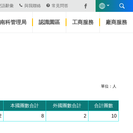
雙語辭彙
與我聯絡
常見問答
南科管理局
認識園區
工商服務
廠商服務
單位：人
本國團數合計
外國團數合計
合計團數
2
8
2
10