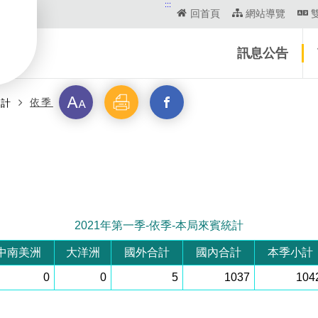
:::
回首頁
網站導覽
訊息公告
字
列
另
依季
統計
級
印
開
啟
新
2021年第一季-依季-本局來賓統計
視
中南美洲
大洋洲
國外合計
國內合計
本季小計
窗
0
0
5
1037
104
_