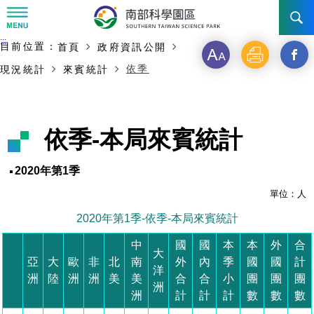
:::
主要內容開始
:::
目前位置：
首頁
政府資訊公開
訊息公告
字
列
另
依季
現況統計
來賓統計
級
印
開
南科管理局
最新消息及活動
啟
新聞資料專區
認識園區
發展沿革
依季-本局來賓統計
新
即時新聞澄清專區
首長介紹
設立沿革
工商服務
臺南園區
視
2020年第1季
徵才公告
大事紀
窗
機關組織
局長小檔案
單位：人
高雄園區
簡介
廠商服務
2020年第1季-依季-本局來賓統計
_
招標資訊
局長電子信箱
施政主軸
組織法
競爭優勢
橋頭園區
簡介
申請流程及表單
中
國
國
本
本
外
合
分
大
亞
大
歐
非
北
南
外
內
季
國
國
計
園區電子看板專區
組織架構
廉政園地
年度工作展望
土地規劃
競爭優勢
新設園區
簡介
相關費用
入區申辦流程
洋
享
洲
陸
洲
洲
美
美
合
合
小
團
團
團
洲
洲
計
計
計
數
數
數
組織職掌
國家科學及技術委員會重大政策
水電供應
獲獎記錄
工作職掌與聯絡管道
土地規劃
競爭優勢
交通資訊
申辦案件處理時限
科學園區廠商服務網
園區事業管理費
到