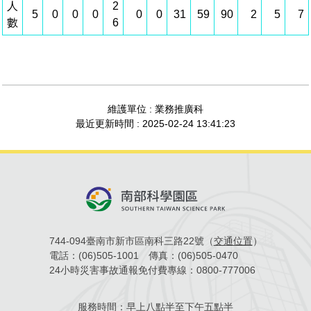
人
2
5
0
0
0
0
0
31
59
90
2
5
7
管理局位置
園區土地廠房宿舍出租資訊
廉政反貪、防貪專區
水電供應
Faceb
檔案應用專區
土地規劃
機構及廠商名錄
數
6
投資業務
土地及廠房租賃
園區課程及獎補助計畫
園區資源再生中心
廉政資訊
園區土地廠房宿舍出租資訊
水電供應
WebMail(新)
檔案應用服務須知
文化藝術
廠商名錄
工商業務
宿舍租金費用
園區參訪申請
園區培訓課程
污水處理廠
公職人員及關係人補助交易身分關係公開專區
污水處理廠
園區土地廠房宿舍出租資訊
檔案應用及宣導活動
園區公會資訊
園區生活
公共藝術
通關業務
污水費
科學園區人才培育補助計畫
性平專區
維護單位 : 業務推廣科
機關採購廉政平臺
污水處理廠
檔案教育訓練及標竿學習
最近更新時間 : 2025-02-24 13:41:23
研究機構
考古遺址
工安管理
創新創業
生活服務
廢棄物清除處理費
新興科技應用計畫
園區廠商採購資訊
檔案管理局相關連結
育成中心
南科新港堂
環保管理
園區宿舍簡介
永續園區
南科AI_ROBOT自造基地
敦親睦鄰經費補助
勞資管理
自行車道網
南科創業工坊
企業社會責任
建築管理
南科實中
永續LOHAS綠色園區
744-094臺南市新市區南科三路22號（
交通位置
）
電話：
(06)505-1001
傳真：
(06)505-0470
營建管理
人文景觀地圖
生態資產
24小時災害事故通報免付費專線：
0800-777006
電子公文交換
「沙崙生態科學園區生態保育協作平台」公開資訊
服務時間：
早上八點半至下午五點半
網站