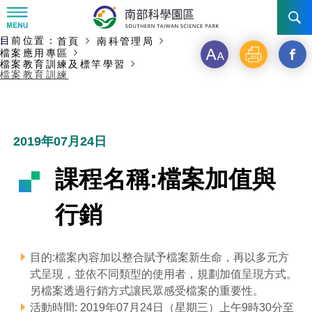
:::
主要內容開始
目前位置：
首頁
南科管理局
:::
訊息公告
檔案應用專區
字
列
另
檔案教育訓練及標竿學習
檔案教育訓練
級
印
開
南科管理局
最新消息及活動
啟
新聞資料專區
認識園區
發展沿革
新
2019年07月24日
即時新聞澄清專區
首長介紹
設立沿革
工商服務
臺南園區
視
課程名稱:檔案加值與
徵才公告
大事紀
窗
機關組織
局長小檔案
高雄園區
簡介
廠商服務
行銷
_
招標資訊
局長電子信箱
施政主軸
組織法
競爭優勢
橋頭園區
簡介
申請流程及表單
分
目的:檔案內容加以整合賦予檔案新生命，再以多元方
園區電子看板專區
組織架構
廉政園地
年度工作展望
土地規劃
競爭優勢
新設園區
簡介
相關費用
入區申辦流程
式呈現，並依不同類型的使用者，規劃加值呈現方式。
享
另檔案透過行銷方式讓民眾感受檔案的重要性。
組織職掌
國家科學及技術委員會重大政策
水電供應
獲獎記錄
工作職掌與聯絡管道
土地規劃
競爭優勢
交通資訊
申辦案件處理時限
科學園區廠商服務網
園區事業管理費
到
活動時間: 2019年07月24日（星期三）上午9時30分至