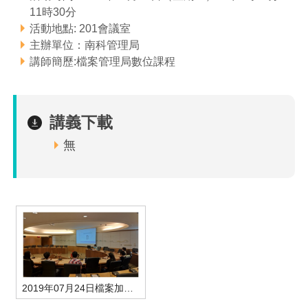
11時30分
管理局位置
園區土地廠房宿舍出租資訊
廉政反貪、防貪專區
水電供應
Faceb
檔案應用專區
土地規劃
機構及廠商名錄
投資業務
土地及廠房租賃
園區課程及獎補助計畫
活動地點: 201會議室
主辦單位：南科管理局
園區資源再生中心
廉政資訊
園區土地廠房宿舍出租資訊
水電供應
WebMail(新)
檔案應用服務須知
文化藝術
廠商名錄
工商業務
宿舍租金費用
園區參訪申請
園區培訓課程
講師簡歷:檔案管理局數位課程
污水處理廠
公職人員及關係人補助交易身分關係公開專區
污水處理廠
園區土地廠房宿舍出租資訊
檔案應用及宣導活動
園區公會資訊
園區生活
公共藝術
通關業務
污水費
科學園區人才培育補助計畫
性平專區
講義下載
機關採購廉政平臺
污水處理廠
檔案教育訓練及標竿學習
研究機構
考古遺址
工安管理
創新創業
生活服務
廢棄物清除處理費
新興科技應用計畫
園區廠商採購資訊
無
檔案管理局相關連結
育成中心
南科新港堂
環保管理
園區宿舍簡介
永續園區
南科AI_ROBOT自造基地
敦親睦鄰經費補助
勞資管理
自行車道網
南科創業工坊
企業社會責任
建築管理
南科實中
永續LOHAS綠色園區
營建管理
人文景觀地圖
生態資產
2019年07月24日檔案加值與行銷-學員上課情形
電子公文交換
「沙崙生態科學園區生態保育協作平台」公開資訊
網站