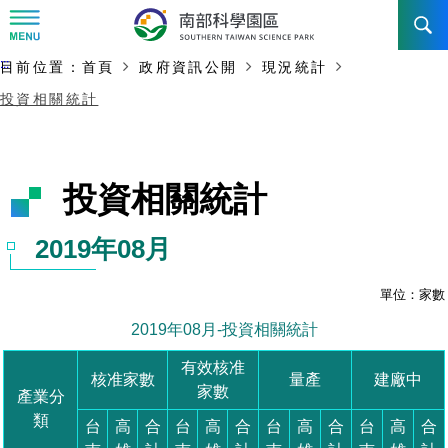
:::
主要內容開始
:::
目前位置：
首頁
政府資訊公開
現況統計
訊息公告
投資相關統計
南科管理局
最新消息及活動
新聞資料專區
認識園區
發展沿革
即時新聞澄清專區
首長介紹
設立沿革
工商服務
臺南園區
徵才公告
大事紀
機關組織
局長小檔案
高雄園區
簡介
廠商服務
招標資訊
局長電子信箱
施政主軸
組織法
競爭優勢
橋頭園區
簡介
申請流程及表單
園區電子看板專區
組織架構
土地規劃
廉政園地
年度工作展望
競爭優勢
新設園區
簡介
入區申辦流程