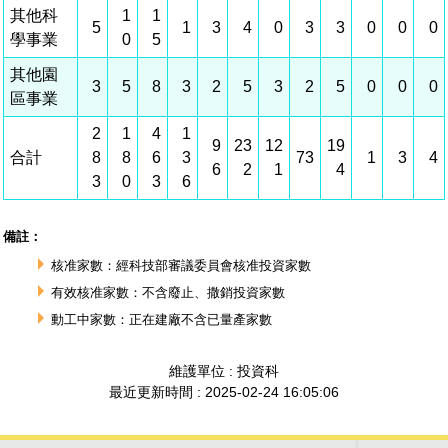
建築管理
南科實中
永續LOHAS綠色園區
營建管理
人文景觀地圖
生態資產
電子公文交換
「沙崙生態科學園區生態保育協作平台」公開資訊
網站
場地借用