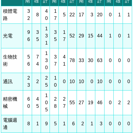
相關費用
組織職掌
水電供應
國家科學及技術委員會重大政策
土地規劃
獲獎記錄
工作職掌與聯絡管道
競爭優勢
交通資訊
申辦案件處理時限
科學園區廠商服務網
園區事業管理費
管理局位置
園區土地廠房宿舍出租資訊
水電供應
廉政反貪、防貪專區
土地規劃
檔案應用專區
機構及廠商名錄
投資業務
土地及廠房租賃
園區課程及獎補助計畫
園區資源再生中心
園區土地廠房宿舍出租資訊
廉政資訊
水電供應
WebMail(新)
檔案應用服務須知
文化藝術
廠商名錄
工商業務
宿舍租金費用
園區參訪申請
園區培訓課程
污水處理廠
污水處理廠
公職人員及關係人補助交易身分關係公開專區
園區土地廠房宿舍出租資訊
檔案應用及宣導活動
園區公會資訊
通關業務
園區生活
公共藝術
污水費
科學園區人才培育補助計畫
性平專區
機關採購廉政平臺
污水處理廠
檔案教育訓練及標竿學習
研究機構
工安管理
考古遺址
廢棄物清除處理費
創新創業
生活服務
新興科技應用計畫
園區廠商採購資訊
檔案管理局相關連結
育成中心
環保管理
南科新港堂
園區宿舍簡介
永續園區
南科AI_ROBOT自造基地
敦親睦鄰經費補助
勞資管理
自行車道網
南科創業工坊
企業社會責任