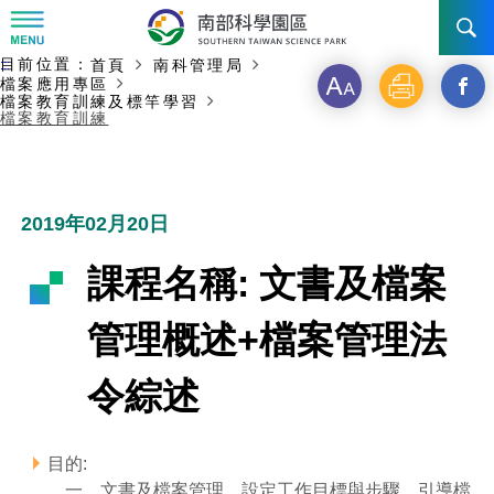
:::
主要內容開始
目前位置：
首頁
南科管理局
:::
訊息公告
檔案應用專區
字
列
另
檔案教育訓練及標竿學習
檔案教育訓練
級
印
開
南科管理局
最新消息及活動
啟
新聞資料專區
認識園區
發展沿革
新
2019年02月20日
即時新聞澄清專區
首長介紹
設立沿革
工商服務
臺南園區
視
課程名稱: 文書及檔案
徵才公告
大事紀
窗
機關組織
局長小檔案
高雄園區
簡介
廠商服務
管理概述+檔案管理法
_
招標資訊
局長電子信箱
施政主軸
組織法
競爭優勢
橋頭園區
簡介
申請流程及表單
令綜述
分
園區電子看板專區
組織架構
廉政園地
年度工作展望
土地規劃
競爭優勢
新設園區
簡介
相關費用
入區申辦流程
享
目的:
組織職掌
國家科學及技術委員會重大政策
水電供應
獲獎記錄
工作職掌與聯絡管道
土地規劃
競爭優勢
交通資訊
申辦案件處理時限
科學園區廠商服務網
園區事業管理費
到
一、文書及檔案管理，設定工作目標與步驟，引導檔