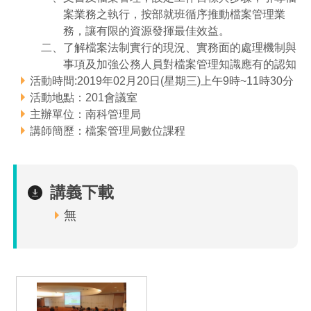
案業務之執行，按部就班循序推動檔案管理業
管理局位置
園區土地廠房宿舍出租資訊
廉政反貪、防貪專區
水電供應
Faceb
檔案應用專區
土地規劃
機構及廠商名錄
投資業務
土地及廠房租賃
園區課程及獎補助計畫
務，讓有限的資源發揮最佳效益。
二、了解檔案法制實行的現況、實務面的處理機制與
園區資源再生中心
廉政資訊
園區土地廠房宿舍出租資訊
水電供應
WebMail(新)
檔案應用服務須知
文化藝術
廠商名錄
工商業務
宿舍租金費用
園區參訪申請
園區培訓課程
事項及加強公務人員對檔案管理知識應有的認知
活動時間:2019年02月20日(星期三)上午9時~11時30分
污水處理廠
公職人員及關係人補助交易身分關係公開專區
污水處理廠
園區土地廠房宿舍出租資訊
檔案應用及宣導活動
園區公會資訊
園區生活
公共藝術
通關業務
污水費
科學園區人才培育補助計畫
性平專區
活動地點：201會議室
主辦單位：南科管理局
機關採購廉政平臺
污水處理廠
檔案教育訓練及標竿學習
研究機構
考古遺址
工安管理
創新創業
生活服務
廢棄物清除處理費
新興科技應用計畫
園區廠商採購資訊
講師簡歷：檔案管理局數位課程
檔案管理局相關連結
育成中心
南科新港堂
環保管理
園區宿舍簡介
永續園區
南科AI_ROBOT自造基地
敦親睦鄰經費補助
講義下載
勞資管理
自行車道網
南科創業工坊
企業社會責任
無
建築管理
南科實中
永續LOHAS綠色園區
營建管理
人文景觀地圖
生態資產
電子公文交換
「沙崙生態科學園區生態保育協作平台」公開資訊
網站