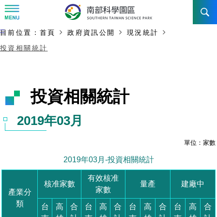
:::
主要內容開始
:::
目前位置：
首頁
政府資訊公開
現況統計
訊息公告
投資相關統計
南科管理局
最新消息及活動
新聞資料專區
認識園區
發展沿革
即時新聞澄清專區
首長介紹
設立沿革
工商服務
臺南園區
徵才公告
大事紀
機關組織
局長小檔案
高雄園區
簡介
廠商服務
招標資訊
局長電子信箱
施政主軸
組織法
競爭優勢
橋頭園區
簡介
申請流程及表單
園區電子看板專區
組織架構
土地規劃
廉政園地
年度工作展望
競爭優勢
新設園區
簡介
入區申辦流程