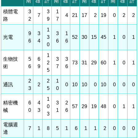
相關費用
組織職掌
水電供應
國家科學及技術委員會重大政策
土地規劃
獲獎記錄
工作職掌與聯絡管道
競爭優勢
交通資訊
申辦案件處理時限
科學園區廠商服務網
園區事業管理費
管理局位置
園區土地廠房宿舍出租資訊
水電供應
廉政反貪、防貪專區
土地規劃
檔案應用專區
機構及廠商名錄
投資業務
土地及廠房租賃
園區課程及獎補助計畫
園區資源再生中心
園區土地廠房宿舍出租資訊
廉政資訊
水電供應
WebMail(新)
檔案應用服務須知
文化藝術
廠商名錄
工商業務
宿舍租金費用
園區參訪申請
園區培訓課程
污水處理廠
污水處理廠
公職人員及關係人補助交易身分關係公開專區
園區土地廠房宿舍出租資訊
檔案應用及宣導活動
園區公會資訊
通關業務
園區生活
公共藝術
污水費
科學園區人才培育補助計畫
性平專區
機關採購廉政平臺
污水處理廠
檔案教育訓練及標竿學習
研究機構
工安管理
考古遺址
廢棄物清除處理費
創新創業
生活服務
新興科技應用計畫
園區廠商採購資訊
檔案管理局相關連結
育成中心
環保管理
南科新港堂
園區宿舍簡介
永續園區
南科AI_ROBOT自造基地
敦親睦鄰經費補助
勞資管理
自行車道網
南科創業工坊
企業社會責任