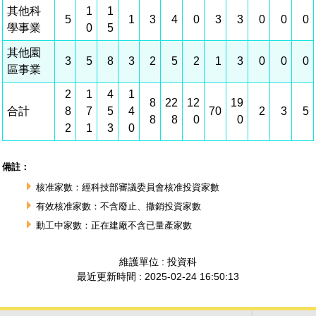
建築管理
南科實中
永續LOHAS綠色園區
營建管理
人文景觀地圖
生態資產
電子公文交換
「沙崙生態科學園區生態保育協作平台」公開資訊
網站
場地借用