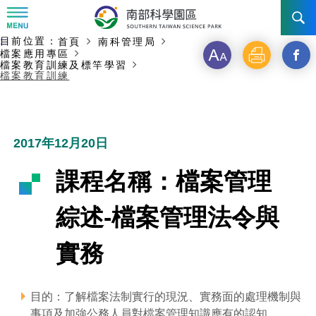
:::
主要內容開始
目前位置：
首頁
南科管理局
:::
訊息公告
檔案應用專區
字
列
另
檔案教育訓練及標竿學習
檔案教育訓練
級
印
開
南科管理局
最新消息及活動
啟
新聞資料專區
認識園區
發展沿革
新
2017年12月20日
即時新聞澄清專區
首長介紹
設立沿革
工商服務
臺南園區
視
課程名稱：檔案管理
徵才公告
大事紀
窗
機關組織
局長小檔案
高雄園區
簡介
廠商服務
綜述-檔案管理法令與
_
招標資訊
局長電子信箱
施政主軸
組織法
競爭優勢
橋頭園區
簡介
申請流程及表單
實務
分
園區電子看板專區
組織架構
廉政園地
年度工作展望
土地規劃
競爭優勢
新設園區
簡介
相關費用
入區申辦流程
享
目的：了解檔案法制實行的現況、實務面的處理機制與
組織職掌
國家科學及技術委員會重大政策
水電供應
獲獎記錄
工作職掌與聯絡管道
土地規劃
競爭優勢
交通資訊
申辦案件處理時限
科學園區廠商服務網
園區事業管理費
到
事項及加強公務人員對檔案管理知識應有的認知。