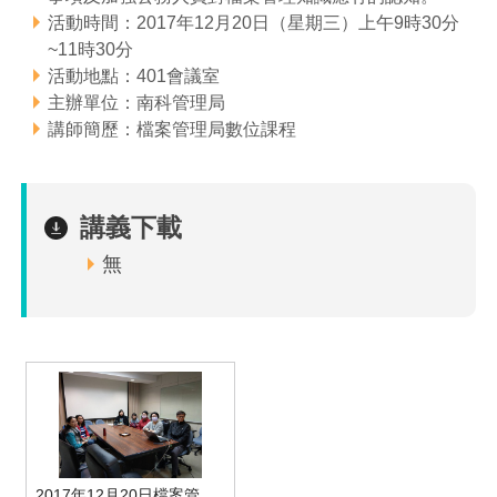
活動時間：2017年12月20日（星期三）上午9時30分
管理局位置
園區土地廠房宿舍出租資訊
廉政反貪、防貪專區
水電供應
Faceb
檔案應用專區
土地規劃
機構及廠商名錄
投資業務
土地及廠房租賃
園區課程及獎補助計畫
~11時30分
活動地點：401會議室
園區資源再生中心
廉政資訊
園區土地廠房宿舍出租資訊
水電供應
WebMail(新)
檔案應用服務須知
文化藝術
廠商名錄
工商業務
宿舍租金費用
園區參訪申請
園區培訓課程
主辦單位：南科管理局
講師簡歷：檔案管理局數位課程
污水處理廠
公職人員及關係人補助交易身分關係公開專區
污水處理廠
園區土地廠房宿舍出租資訊
檔案應用及宣導活動
園區公會資訊
園區生活
公共藝術
通關業務
污水費
科學園區人才培育補助計畫
性平專區
機關採購廉政平臺
污水處理廠
檔案教育訓練及標竿學習
研究機構
考古遺址
工安管理
創新創業
生活服務
廢棄物清除處理費
新興科技應用計畫
園區廠商採購資訊
講義下載
檔案管理局相關連結
育成中心
南科新港堂
環保管理
園區宿舍簡介
永續園區
南科AI_ROBOT自造基地
敦親睦鄰經費補助
無
勞資管理
自行車道網
南科創業工坊
企業社會責任
建築管理
南科實中
永續LOHAS綠色園區
營建管理
人文景觀地圖
生態資產
電子公文交換
「沙崙生態科學園區生態保育協作平台」公開資訊
網站
2017年12月20日檔案管理綜述-檔案管理法令與實務-學員上課情形