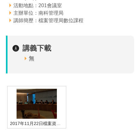
活動地點：201會議室
管理局位置
園區土地廠房宿舍出租資訊
廉政反貪、防貪專區
水電供應
Faceb
檔案應用專區
土地規劃
機構及廠商名錄
投資業務
土地及廠房租賃
園區課程及獎補助計畫
主辦單位：南科管理局
講師簡歷：檔案管理局數位課程
園區資源再生中心
廉政資訊
園區土地廠房宿舍出租資訊
水電供應
WebMail(新)
檔案應用服務須知
文化藝術
廠商名錄
工商業務
宿舍租金費用
園區參訪申請
園區培訓課程
污水處理廠
公職人員及關係人補助交易身分關係公開專區
污水處理廠
園區土地廠房宿舍出租資訊
檔案應用及宣導活動
園區公會資訊
園區生活
公共藝術
通關業務
污水費
科學園區人才培育補助計畫
性平專區
講義下載
機關採購廉政平臺
污水處理廠
檔案教育訓練及標竿學習
研究機構
考古遺址
工安管理
創新創業
生活服務
廢棄物清除處理費
新興科技應用計畫
園區廠商採購資訊
無
檔案管理局相關連結
育成中心
南科新港堂
環保管理
園區宿舍簡介
永續園區
南科AI_ROBOT自造基地
敦親睦鄰經費補助
勞資管理
自行車道網
南科創業工坊
企業社會責任
建築管理
南科實中
永續LOHAS綠色園區
營建管理
人文景觀地圖
生態資產
2017年11月22日檔案資訊安全-學員上課情形
電子公文交換
「沙崙生態科學園區生態保育協作平台」公開資訊
網站