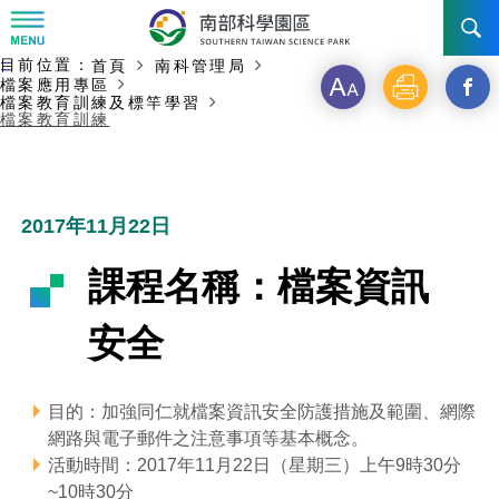
:::
主要內容開始
目前位置：
首頁
南科管理局
:::
訊息公告
檔案應用專區
字
列
另
檔案教育訓練及標竿學習
檔案教育訓練
級
印
開
南科管理局
最新消息及活動
啟
新聞資料專區
認識園區
發展沿革
新
2017年11月22日
即時新聞澄清專區
首長介紹
設立沿革
工商服務
臺南園區
視
課程名稱：檔案資訊
徵才公告
大事紀
窗
機關組織
局長小檔案
高雄園區
簡介
廠商服務
安全
_
招標資訊
局長電子信箱
施政主軸
組織法
競爭優勢
橋頭園區
簡介
申請流程及表單
分
目的：加強同仁就檔案資訊安全防護措施及範圍、網際
園區電子看板專區
組織架構
廉政園地
年度工作展望
土地規劃
競爭優勢
新設園區
簡介
相關費用
入區申辦流程
網路與電子郵件之注意事項等基本概念。
享
活動時間：2017年11月22日（星期三）上午9時30分
組織職掌
國家科學及技術委員會重大政策
水電供應
獲獎記錄
工作職掌與聯絡管道
土地規劃
競爭優勢
交通資訊
申辦案件處理時限
科學園區廠商服務網
園區事業管理費
到
~10時30分