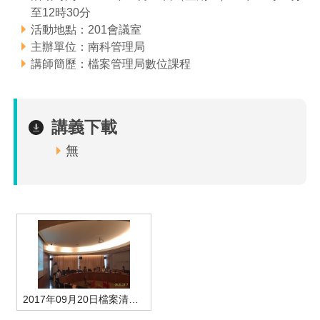
至12時30分
管理局位置
園區土地廠房宿舍出租資訊
廉政反貪、防貪專區
水電供應
Faceb
檔案應用專區
土地規劃
機構及廠商名錄
投資業務
土地及廠房租賃
園區課程及獎補助計畫
活動地點：201會議室
主辦單位：南科管理局
園區資源再生中心
廉政資訊
園區土地廠房宿舍出租資訊
水電供應
WebMail(新)
檔案應用服務須知
文化藝術
廠商名錄
工商業務
宿舍租金費用
園區參訪申請
園區培訓課程
講師簡歷：檔案管理局數位課程
污水處理廠
公職人員及關係人補助交易身分關係公開專區
污水處理廠
園區土地廠房宿舍出租資訊
檔案應用及宣導活動
園區公會資訊
園區生活
公共藝術
通關業務
污水費
科學園區人才培育補助計畫
性平專區
講義下載
機關採購廉政平臺
污水處理廠
檔案教育訓練及標竿學習
研究機構
考古遺址
工安管理
創新創業
生活服務
廢棄物清除處理費
新興科技應用計畫
園區廠商採購資訊
無
檔案管理局相關連結
育成中心
南科新港堂
環保管理
園區宿舍簡介
永續園區
南科AI_ROBOT自造基地
敦親睦鄰經費補助
勞資管理
自行車道網
南科創業工坊
企業社會責任
建築管理
南科實中
永續LOHAS綠色園區
營建管理
人文景觀地圖
生態資產
2017年09月20日檔案清理-學員上課情形
電子公文交換
「沙崙生態科學園區生態保育協作平台」公開資訊
網站