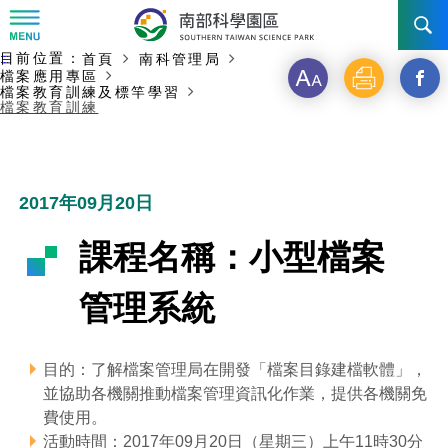
:::
主要內容開始
目前位置：
首頁
南科管理局
:::
訊息公告
檔案應用專區
字
列
另
檔案教育訓練及標竿學習
檔案教育訓練
級
印
開
南科管理局
最新消息及活動
啟
新聞資料專區
認識園區
發展沿革
新
2017年09月20日
即時新聞澄清專區
首長介紹
設立沿革
工商服務
臺南園區
視
課程名稱：小型檔案
徵才公告
大事紀
窗
機關組織
局長小檔案
高雄園區
簡介
廠商服務
管理系統
_
招標資訊
局長電子信箱
施政主軸
組織法
競爭優勢
橋頭園區
簡介
申請流程及表單
分
目的：了解檔案管理局在開發「檔案目錄建檔軟體」，
園區電子看板專區
組織架構
廉政園地
年度工作展望
土地規劃
競爭優勢
新設園區
簡介
相關費用
入區申辦流程
並協助各機關推動檔案管理資訊化作業，提供各機關免
享
費使用。
組織職掌
國家科學及技術委員會重大政策
水電供應
獲獎記錄
工作職掌與聯絡管道
土地規劃
競爭優勢
交通資訊
申辦案件處理時限
科學園區廠商服務網
園區事業管理費
到
活動時間：2017年09月20日（星期三）上午11時30分