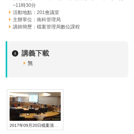
~11時30分
管理局位置
園區土地廠房宿舍出租資訊
廉政反貪、防貪專區
水電供應
Faceb
檔案應用專區
土地規劃
機構及廠商名錄
投資業務
土地及廠房租賃
園區課程及獎補助計畫
活動地點：201會議室
主辦單位：南科管理局
園區資源再生中心
廉政資訊
園區土地廠房宿舍出租資訊
水電供應
WebMail(新)
檔案應用服務須知
文化藝術
廠商名錄
工商業務
宿舍租金費用
園區參訪申請
園區培訓課程
講師簡歷：檔案管理局數位課程
污水處理廠
公職人員及關係人補助交易身分關係公開專區
污水處理廠
園區土地廠房宿舍出租資訊
檔案應用及宣導活動
園區公會資訊
園區生活
公共藝術
通關業務
污水費
科學園區人才培育補助計畫
性平專區
講義下載
機關採購廉政平臺
污水處理廠
檔案教育訓練及標竿學習
研究機構
考古遺址
工安管理
創新創業
生活服務
廢棄物清除處理費
新興科技應用計畫
園區廠商採購資訊
無
檔案管理局相關連結
育成中心
南科新港堂
環保管理
園區宿舍簡介
永續園區
南科AI_ROBOT自造基地
敦親睦鄰經費補助
勞資管理
自行車道網
南科創業工坊
企業社會責任
建築管理
南科實中
永續LOHAS綠色園區
營建管理
人文景觀地圖
生態資產
2017年09月20日檔案清理-學員上課情形
電子公文交換
「沙崙生態科學園區生態保育協作平台」公開資訊
網站