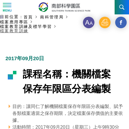
:::
主要內容開始
目前位置：
首頁
南科管理局
:::
訊息公告
檔案應用專區
字
列
另
檔案教育訓練及標竿學習
檔案教育訓練
級
印
開
南科管理局
最新消息及活動
啟
新聞資料專區
認識園區
發展沿革
新
2017年09月20日
即時新聞澄清專區
首長介紹
設立沿革
工商服務
臺南園區
視
課程名稱：機關檔案
徵才公告
大事紀
窗
機關組織
局長小檔案
高雄園區
簡介
廠商服務
保存年限區分表編製
_
招標資訊
局長電子信箱
施政主軸
組織法
競爭優勢
橋頭園區
簡介
申請流程及表單
分
目的：讓同仁了解機關檔案保存年限區分表編製、賦予
園區電子看板專區
組織架構
廉政園地
年度工作展望
土地規劃
競爭優勢
新設園區
簡介
相關費用
入區申辦流程
各類檔案適當之保存期限，決定檔案保存價值的主要依
享
據。
組織職掌
國家科學及技術委員會重大政策
水電供應
獲獎記錄
工作職掌與聯絡管道
土地規劃
競爭優勢
交通資訊
申辦案件處理時限
科學園區廠商服務網
園區事業管理費
到
活動時間：2017年09月20日（星期三）上午9時30分