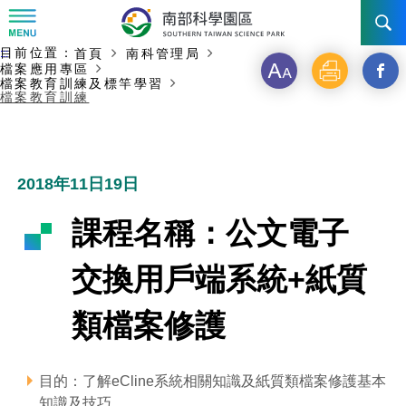
:::
主要內容開始
目前位置：
首頁
南科管理局
:::
訊息公告
檔案應用專區
字
列
另
檔案教育訓練及標竿學習
檔案教育訓練
級
印
開
南科管理局
最新消息及活動
啟
新聞資料專區
認識園區
發展沿革
新
2018年11日19日
即時新聞澄清專區
首長介紹
設立沿革
工商服務
臺南園區
視
課程名稱：公文電子
徵才公告
大事紀
窗
機關組織
局長小檔案
高雄園區
簡介
廠商服務
交換用戶端系統+紙質
_
招標資訊
局長電子信箱
施政主軸
組織法
競爭優勢
橋頭園區
簡介
申請流程及表單
類檔案修護
分
園區電子看板專區
組織架構
廉政園地
年度工作展望
土地規劃
競爭優勢
新設園區
簡介
相關費用
入區申辦流程
享
目的：了解eCline系統相關知識及紙質類檔案修護基本
組織職掌
國家科學及技術委員會重大政策
水電供應
獲獎記錄
工作職掌與聯絡管道
土地規劃
競爭優勢
交通資訊
申辦案件處理時限
科學園區廠商服務網
園區事業管理費
到
知識及技巧