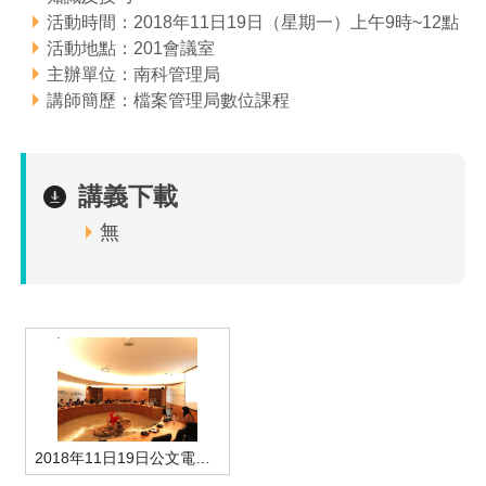
活動時間：2018年11日19日（星期一）上午9時~12點
管理局位置
園區土地廠房宿舍出租資訊
廉政反貪、防貪專區
水電供應
Faceb
檔案應用專區
土地規劃
機構及廠商名錄
投資業務
土地及廠房租賃
園區課程及獎補助計畫
活動地點：201會議室
主辦單位：南科管理局
園區資源再生中心
廉政資訊
園區土地廠房宿舍出租資訊
水電供應
WebMail(新)
檔案應用服務須知
文化藝術
廠商名錄
工商業務
宿舍租金費用
園區參訪申請
園區培訓課程
講師簡歷：檔案管理局數位課程
污水處理廠
公職人員及關係人補助交易身分關係公開專區
污水處理廠
園區土地廠房宿舍出租資訊
檔案應用及宣導活動
園區公會資訊
園區生活
公共藝術
通關業務
污水費
科學園區人才培育補助計畫
性平專區
機關採購廉政平臺
污水處理廠
檔案教育訓練及標竿學習
講義下載
研究機構
考古遺址
工安管理
創新創業
生活服務
廢棄物清除處理費
新興科技應用計畫
園區廠商採購資訊
無
檔案管理局相關連結
育成中心
南科新港堂
環保管理
園區宿舍簡介
永續園區
南科AI_ROBOT自造基地
敦親睦鄰經費補助
勞資管理
自行車道網
南科創業工坊
企業社會責任
建築管理
南科實中
永續LOHAS綠色園區
營建管理
人文景觀地圖
生態資產
2018年11日19日公文電子交換用戶端系統+紙質類檔案修護-學員上課情形
電子公文交換
「沙崙生態科學園區生態保育協作平台」公開資訊
網站