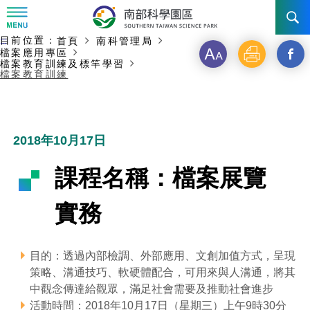
:::
主要內容開始
目前位置：
首頁
南科管理局
:::
訊息公告
檔案應用專區
字
列
另
檔案教育訓練及標竿學習
檔案教育訓練
級
印
開
南科管理局
最新消息及活動
啟
新聞資料專區
認識園區
發展沿革
新
2018年10月17日
即時新聞澄清專區
首長介紹
設立沿革
工商服務
臺南園區
視
課程名稱：檔案展覽
徵才公告
大事紀
窗
機關組織
局長小檔案
高雄園區
簡介
廠商服務
實務
_
招標資訊
局長電子信箱
施政主軸
組織法
競爭優勢
橋頭園區
簡介
申請流程及表單
分
目的：透過內部檢調、外部應用、文創加值方式，呈現
園區電子看板專區
組織架構
廉政園地
年度工作展望
土地規劃
競爭優勢
新設園區
簡介
相關費用
入區申辦流程
策略、溝通技巧、軟硬體配合，可用來與人溝通，將其
享
中觀念傳達給觀眾，滿足社會需要及推動社會進步
組織職掌
國家科學及技術委員會重大政策
水電供應
獲獎記錄
工作職掌與聯絡管道
土地規劃
競爭優勢
交通資訊
申辦案件處理時限
科學園區廠商服務網
園區事業管理費
到
活動時間：2018年10月17日（星期三）上午9時30分