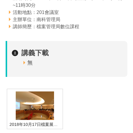
~11時30分
管理局位置
園區土地廠房宿舍出租資訊
廉政反貪、防貪專區
水電供應
Faceb
檔案應用專區
土地規劃
機構及廠商名錄
投資業務
土地及廠房租賃
園區課程及獎補助計畫
活動地點：201會議室
主辦單位：南科管理局
園區資源再生中心
廉政資訊
園區土地廠房宿舍出租資訊
水電供應
WebMail(新)
檔案應用服務須知
文化藝術
廠商名錄
工商業務
宿舍租金費用
園區參訪申請
園區培訓課程
講師簡歷：檔案管理局數位課程
污水處理廠
公職人員及關係人補助交易身分關係公開專區
污水處理廠
園區土地廠房宿舍出租資訊
檔案應用及宣導活動
園區公會資訊
園區生活
公共藝術
通關業務
污水費
科學園區人才培育補助計畫
性平專區
講義下載
機關採購廉政平臺
污水處理廠
檔案教育訓練及標竿學習
研究機構
考古遺址
工安管理
創新創業
生活服務
廢棄物清除處理費
新興科技應用計畫
園區廠商採購資訊
無
檔案管理局相關連結
育成中心
南科新港堂
環保管理
園區宿舍簡介
永續園區
南科AI_ROBOT自造基地
敦親睦鄰經費補助
勞資管理
自行車道網
南科創業工坊
企業社會責任
建築管理
南科實中
永續LOHAS綠色園區
營建管理
人文景觀地圖
生態資產
2018年10月17日檔案展覽實務-學員上課情形
電子公文交換
「沙崙生態科學園區生態保育協作平台」公開資訊
網站