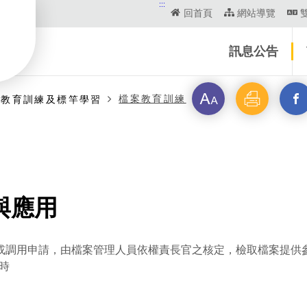
:::
回首頁
網站導覽
訊息公告
字
列
另
檔案教育訓練
案教育訓練及標竿學習
級
印
開
啟
新
與應用
視
或調用申請，由檔案管理人員依權責長官之核定，檢取檔案提供
窗
2時
_