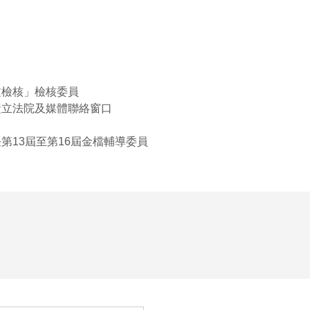
分
享
到
文檢核」檢核委員
責立法院及媒體聯絡窗口
Face
第13屆至第16屆金檔輔導委員