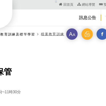
:::
回首頁
網站導覽
訊息公告
字
列
另
檔案教育訓練
案教育訓練及標竿學習
級
印
開
啟
新
保管
視
窗
~11時30分
_