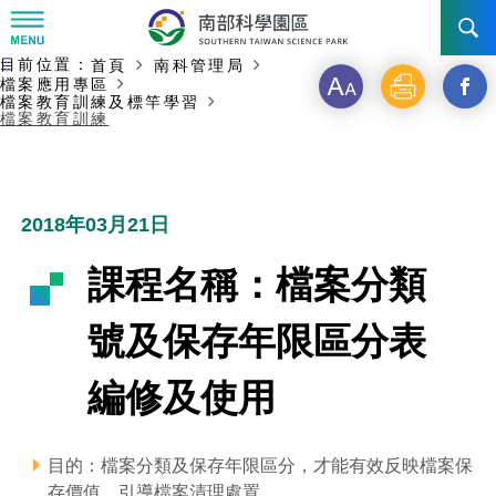
:::
主要內容開始
目前位置：
首頁
南科管理局
:::
訊息公告
檔案應用專區
字
列
另
檔案教育訓練及標竿學習
檔案教育訓練
級
印
開
南科管理局
最新消息及活動
啟
新聞資料專區
認識園區
發展沿革
新
2018年03月21日
即時新聞澄清專區
首長介紹
設立沿革
工商服務
臺南園區
視
課程名稱：檔案分類
徵才公告
大事紀
窗
機關組織
局長小檔案
高雄園區
簡介
廠商服務
號及保存年限區分表
_
招標資訊
局長電子信箱
施政主軸
組織法
競爭優勢
橋頭園區
簡介
申請流程及表單
編修及使用
分
園區電子看板專區
組織架構
廉政園地
年度工作展望
土地規劃
競爭優勢
新設園區
簡介
相關費用
入區申辦流程
享
目的：檔案分類及保存年限區分，才能有效反映檔案保
組織職掌
國家科學及技術委員會重大政策
水電供應
獲獎記錄
工作職掌與聯絡管道
土地規劃
競爭優勢
交通資訊
申辦案件處理時限
科學園區廠商服務網
園區事業管理費
到
存價值，引導檔案清理處置