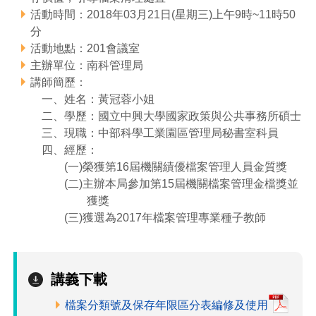
活動時間：2018年03月21日(星期三)上午9時~11時50
管理局位置
園區土地廠房宿舍出租資訊
廉政反貪、防貪專區
水電供應
Faceb
檔案應用專區
土地規劃
機構及廠商名錄
投資業務
土地及廠房租賃
園區課程及獎補助計畫
分
活動地點：201會議室
園區資源再生中心
廉政資訊
園區土地廠房宿舍出租資訊
水電供應
WebMail(新)
檔案應用服務須知
文化藝術
廠商名錄
工商業務
宿舍租金費用
園區參訪申請
園區培訓課程
主辦單位：南科管理局
講師簡歷：
污水處理廠
公職人員及關係人補助交易身分關係公開專區
污水處理廠
園區土地廠房宿舍出租資訊
檔案應用及宣導活動
園區公會資訊
園區生活
公共藝術
通關業務
污水費
科學園區人才培育補助計畫
性平專區
一、姓名：黃冠蓉小姐
二、學歷：國立中興大學國家政策與公共事務所碩士
機關採購廉政平臺
污水處理廠
檔案教育訓練及標竿學習
研究機構
考古遺址
工安管理
創新創業
生活服務
廢棄物清除處理費
新興科技應用計畫
園區廠商採購資訊
三、現職：中部科學工業園區管理局秘書室科員
四、經歷：
檔案管理局相關連結
育成中心
南科新港堂
環保管理
園區宿舍簡介
永續園區
南科AI_ROBOT自造基地
敦親睦鄰經費補助
(一)榮獲第16屆機關績優檔案管理人員金質獎
(二)主辦本局參加第15屆機關檔案管理金檔獎並
勞資管理
自行車道網
南科創業工坊
企業社會責任
獲獎
(三)獲選為2017年檔案管理專業種子教師
建築管理
南科實中
永續LOHAS綠色園區
營建管理
人文景觀地圖
生態資產
講義下載
電子公文交換
「沙崙生態科學園區生態保育協作平台」公開資訊
檔案分類號及保存年限區分表編修及使用
網站