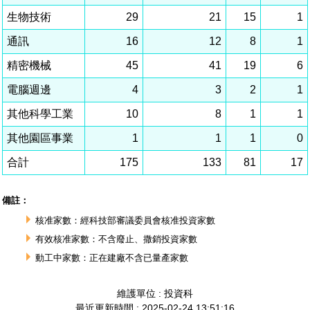
相關費用
組織職掌
水電供應
國家科學及技術委員會重大政策
土地規劃
獲獎記錄
工作職掌與聯絡管道
競爭優勢
交通資訊
申辦案件處理時限
科學園區廠商服務網
園區事業管理費
管理局位置
園區土地廠房宿舍出租資訊
水電供應
廉政反貪、防貪專區
土地規劃
檔案應用專區
機構及廠商名錄
投資業務
土地及廠房租賃
園區課程及獎補助計畫
園區資源再生中心
園區土地廠房宿舍出租資訊
廉政資訊
水電供應
WebMail(新)
檔案應用服務須知
文化藝術
廠商名錄
工商業務
宿舍租金費用
園區參訪申請
園區培訓課程
污水處理廠
污水處理廠
公職人員及關係人補助交易身分關係公開專區
園區土地廠房宿舍出租資訊
檔案應用及宣導活動
園區公會資訊
通關業務
園區生活
公共藝術
污水費
科學園區人才培育補助計畫
性平專區
機關採購廉政平臺
污水處理廠
檔案教育訓練及標竿學習
研究機構
工安管理
考古遺址
廢棄物清除處理費
創新創業
生活服務
新興科技應用計畫
園區廠商採購資訊
檔案管理局相關連結
育成中心
環保管理
南科新港堂
園區宿舍簡介
永續園區
南科AI_ROBOT自造基地
敦親睦鄰經費補助
勞資管理
自行車道網
南科創業工坊
企業社會責任