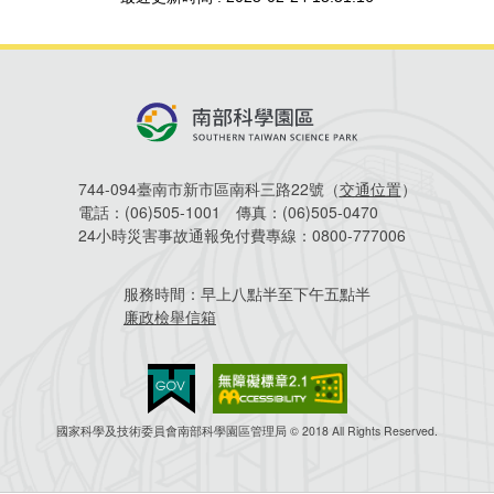
建築管理
南科實中
永續LOHAS綠色園區
營建管理
人文景觀地圖
生態資產
電子公文交換
「沙崙生態科學園區生態保育協作平台」公開資訊
網站
744-094臺南市新市區南科三路22號（
交通位置
）
場地借用
電話：
(06)505-1001
傳真：
(06)505-0470
24小時災害事故通報免付費專線：
0800-777006
服務時間：
早上八點半至下午五點半
廉政檢舉信箱
國家科學及技術委員會南部科學園區管理局 © 2018 All Rights Reserved.