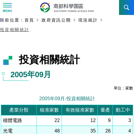
:::
主要內容開始
:::
目前位置：
首頁
政府資訊公開
現況統計
訊息公告
投資相關統計
南科管理局
最新消息及活動
新聞資料專區
認識園區
發展沿革
即時新聞澄清專區
首長介紹
設立沿革
工商服務
臺南園區
徵才公告
大事紀
機關組織
局長小檔案
高雄園區
簡介
廠商服務
招標資訊
局長電子信箱
施政主軸
組織法
競爭優勢
橋頭園區
簡介
申請流程及表單
園區電子看板專區
組織架構
土地規劃
廉政園地
年度工作展望
競爭優勢
新設園區
簡介
入區申辦流程