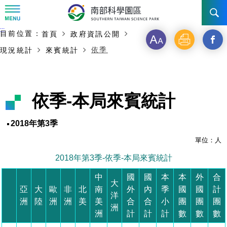
:::
主要內容開始
:::
目前位置：
首頁
政府資訊公開
訊息公告
字
列
另
依季
現況統計
來賓統計
級
印
開
南科管理局
最新消息及活動
啟
新聞資料專區
認識園區
發展沿革
依季-本局來賓統計
新
即時新聞澄清專區
首長介紹
設立沿革
工商服務
臺南園區
視
2018年第3季
徵才公告
大事紀
窗
機關組織
局長小檔案
單位：人
高雄園區
簡介
廠商服務
2018年第3季-依季-本局來賓統計
_
招標資訊
局長電子信箱
施政主軸
組織法
競爭優勢
橋頭園區
簡介
申請流程及表單
中
國
國
本
本
外
合
分
大
亞
大
歐
非
北
南
外
內
季
國
國
計
園區電子看板專區
組織架構
廉政園地
年度工作展望
土地規劃
競爭優勢
新設園區
簡介
相關費用
入區申辦流程
洋
享
洲
陸
洲
洲
美
美
合
合
小
團
團
團
洲
洲
計
計
計
數
數
數
組織職掌
國家科學及技術委員會重大政策
水電供應
獲獎記錄
工作職掌與聯絡管道
土地規劃
競爭優勢
交通資訊
申辦案件處理時限
科學園區廠商服務網
園區事業管理費
到