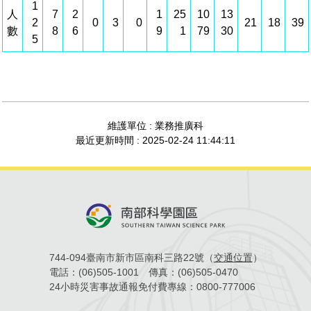
1
人
7
2
1
25
10
13
管理局位置
園區土地廠房宿舍出租資訊
廉政反貪、防貪專區
水電供應
Faceb
檔案應用專區
土地規劃
機構及廠商名錄
2
0
3
0
21
18
39
投資業務
土地及廠房租賃
園區課程及獎補助計畫
數
8
6
9
1
79
30
5
園區資源再生中心
廉政資訊
園區土地廠房宿舍出租資訊
水電供應
WebMail(新)
檔案應用服務須知
文化藝術
廠商名錄
工商業務
宿舍租金費用
園區參訪申請
園區培訓課程
污水處理廠
公職人員及關係人補助交易身分關係公開專區
污水處理廠
園區土地廠房宿舍出租資訊
檔案應用及宣導活動
園區公會資訊
園區生活
公共藝術
通關業務
污水費
科學園區人才培育補助計畫
性平專區
機關採購廉政平臺
污水處理廠
檔案教育訓練及標竿學習
研究機構
考古遺址
工安管理
創新創業
生活服務
廢棄物清除處理費
維護單位 : 業務推廣科
新興科技應用計畫
園區廠商採購資訊
最近更新時間 : 2025-02-24 11:44:11
檔案管理局相關連結
育成中心
南科新港堂
環保管理
園區宿舍簡介
永續園區
南科AI_ROBOT自造基地
敦親睦鄰經費補助
勞資管理
自行車道網
南科創業工坊
企業社會責任
建築管理
南科實中
永續LOHAS綠色園區
744-094臺南市新市區南科三路22號（
交通位置
）
營建管理
人文景觀地圖
生態資產
電話：
(06)505-1001
傳真：
(06)505-0470
24小時災害事故通報免付費專線：
0800-777006
電子公文交換
「沙崙生態科學園區生態保育協作平台」公開資訊
網站