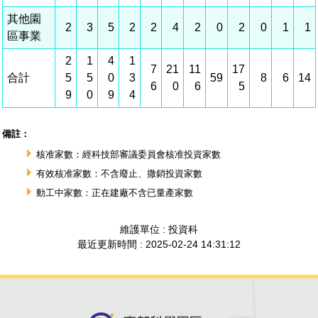
建築管理
南科實中
永續LOHAS綠色園區
營建管理
人文景觀地圖
生態資產
電子公文交換
「沙崙生態科學園區生態保育協作平台」公開資訊
網站
場地借用