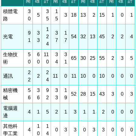
相關費用
組織職掌
水電供應
國家科學及技術委員會重大政策
土地規劃
獲獎記錄
工作職掌與聯絡管道
競爭優勢
交通資訊
申辦案件處理時限
科學園區廠商服務網
園區事業管理費
管理局位置
園區土地廠房宿舍出租資訊
水電供應
廉政反貪、防貪專區
土地規劃
檔案應用專區
機構及廠商名錄
投資業務
土地及廠房租賃
園區課程及獎補助計畫
園區資源再生中心
園區土地廠房宿舍出租資訊
廉政資訊
水電供應
WebMail(新)
檔案應用服務須知
文化藝術
廠商名錄
工商業務
宿舍租金費用
園區參訪申請
園區培訓課程
污水處理廠
污水處理廠
公職人員及關係人補助交易身分關係公開專區
園區土地廠房宿舍出租資訊
檔案應用及宣導活動
園區公會資訊
通關業務
園區生活
公共藝術
污水費
科學園區人才培育補助計畫
性平專區
機關採購廉政平臺
污水處理廠
檔案教育訓練及標竿學習
研究機構
工安管理
考古遺址
廢棄物清除處理費
創新創業
生活服務
新興科技應用計畫
園區廠商採購資訊
檔案管理局相關連結
育成中心
環保管理
南科新港堂
園區宿舍簡介
永續園區
南科AI_ROBOT自造基地
敦親睦鄰經費補助
勞資管理
自行車道網
南科創業工坊
企業社會責任