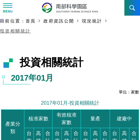
:::
主要內容開始
:::
目前位置：
首頁
政府資訊公開
現況統計
訊息公告
投資相關統計
南科管理局
最新消息及活動
新聞資料專區
認識園區
發展沿革
即時新聞澄清專區
首長介紹
設立沿革
工商服務
臺南園區
徵才公告
大事紀
機關組織
局長小檔案
高雄園區
簡介
廠商服務
招標資訊
局長電子信箱
施政主軸
組織法
競爭優勢
橋頭園區
簡介
申請流程及表單
園區電子看板專區
組織架構
土地規劃
廉政園地
年度工作展望
競爭優勢
新設園區
簡介
入區申辦流程