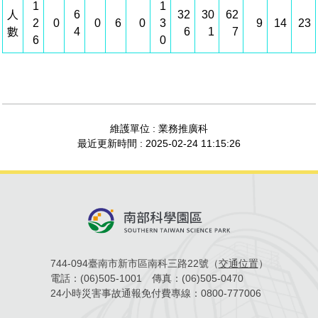
1
1
人
6
32
30
62
管理局位置
園區土地廠房宿舍出租資訊
廉政反貪、防貪專區
水電供應
Faceb
檔案應用專區
土地規劃
機構及廠商名錄
2
0
0
6
0
3
9
14
23
投資業務
土地及廠房租賃
園區課程及獎補助計畫
數
4
6
1
7
6
0
園區資源再生中心
廉政資訊
園區土地廠房宿舍出租資訊
水電供應
WebMail(新)
檔案應用服務須知
文化藝術
廠商名錄
工商業務
宿舍租金費用
園區參訪申請
園區培訓課程
污水處理廠
公職人員及關係人補助交易身分關係公開專區
污水處理廠
園區土地廠房宿舍出租資訊
檔案應用及宣導活動
園區公會資訊
園區生活
公共藝術
通關業務
污水費
科學園區人才培育補助計畫
性平專區
機關採購廉政平臺
污水處理廠
檔案教育訓練及標竿學習
研究機構
考古遺址
工安管理
創新創業
生活服務
廢棄物清除處理費
維護單位 : 業務推廣科
新興科技應用計畫
園區廠商採購資訊
最近更新時間 : 2025-02-24 11:15:26
檔案管理局相關連結
育成中心
南科新港堂
環保管理
園區宿舍簡介
永續園區
南科AI_ROBOT自造基地
敦親睦鄰經費補助
勞資管理
自行車道網
南科創業工坊
企業社會責任
建築管理
南科實中
永續LOHAS綠色園區
744-094臺南市新市區南科三路22號（
交通位置
）
營建管理
人文景觀地圖
生態資產
電話：
(06)505-1001
傳真：
(06)505-0470
24小時災害事故通報免付費專線：
0800-777006
電子公文交換
「沙崙生態科學園區生態保育協作平台」公開資訊
網站