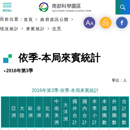
:::
主要內容開始
:::
目前位置：
首頁
政府資訊公開
訊息公告
字
列
另
依季
現況統計
來賓統計
級
印
開
南科管理局
最新消息及活動
啟
新聞資料專區
認識園區
發展沿革
依季-本局來賓統計
新
即時新聞澄清專區
首長介紹
設立沿革
工商服務
臺南園區
視
2016年第3季
徵才公告
大事紀
窗
機關組織
局長小檔案
單位：人
高雄園區
簡介
廠商服務
2016年第3季-依季-本局來賓統計
_
招標資訊
局長電子信箱
施政主軸
組織法
競爭優勢
橋頭園區
簡介
申請流程及表單
中
國
國
本
本
外
合
分
大
亞
大
歐
非
北
南
外
內
季
國
國
計
園區電子看板專區
組織架構
廉政園地
年度工作展望
土地規劃
競爭優勢
新設園區
簡介
相關費用
入區申辦流程
洋
享
洲
陸
洲
洲
美
美
合
合
小
團
團
團
洲
洲
計
計
計
數
數
數
組織職掌
國家科學及技術委員會重大政策
水電供應
獲獎記錄
工作職掌與聯絡管道
土地規劃
競爭優勢
交通資訊
申辦案件處理時限
科學園區廠商服務網
園區事業管理費
到