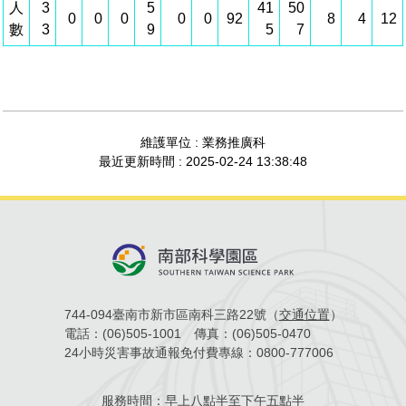
人
3
5
41
50
0
0
0
0
0
92
8
4
12
管理局位置
園區土地廠房宿舍出租資訊
廉政反貪、防貪專區
水電供應
Faceb
檔案應用專區
土地規劃
機構及廠商名錄
數
3
9
5
7
投資業務
土地及廠房租賃
園區課程及獎補助計畫
園區資源再生中心
廉政資訊
園區土地廠房宿舍出租資訊
水電供應
WebMail(新)
檔案應用服務須知
文化藝術
廠商名錄
工商業務
宿舍租金費用
園區參訪申請
園區培訓課程
污水處理廠
公職人員及關係人補助交易身分關係公開專區
污水處理廠
園區土地廠房宿舍出租資訊
檔案應用及宣導活動
園區公會資訊
園區生活
公共藝術
通關業務
污水費
科學園區人才培育補助計畫
性平專區
維護單位 : 業務推廣科
機關採購廉政平臺
污水處理廠
檔案教育訓練及標竿學習
最近更新時間 : 2025-02-24 13:38:48
研究機構
考古遺址
工安管理
創新創業
生活服務
廢棄物清除處理費
新興科技應用計畫
園區廠商採購資訊
檔案管理局相關連結
育成中心
南科新港堂
環保管理
園區宿舍簡介
永續園區
南科AI_ROBOT自造基地
敦親睦鄰經費補助
勞資管理
自行車道網
南科創業工坊
企業社會責任
建築管理
南科實中
永續LOHAS綠色園區
744-094臺南市新市區南科三路22號（
交通位置
）
電話：
(06)505-1001
傳真：
(06)505-0470
營建管理
人文景觀地圖
生態資產
24小時災害事故通報免付費專線：
0800-777006
電子公文交換
「沙崙生態科學園區生態保育協作平台」公開資訊
服務時間：
早上八點半至下午五點半
網站