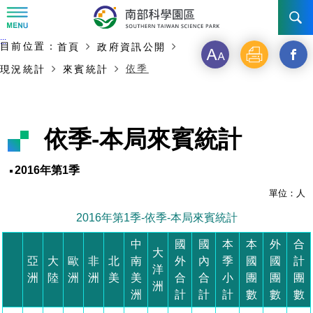
:::
主要內容開始
:::
目前位置：
首頁
政府資訊公開
訊息公告
字
列
另
依季
現況統計
來賓統計
級
印
開
南科管理局
最新消息及活動
啟
新聞資料專區
認識園區
發展沿革
依季-本局來賓統計
新
即時新聞澄清專區
首長介紹
設立沿革
工商服務
臺南園區
視
2016年第1季
徵才公告
大事紀
窗
機關組織
局長小檔案
單位：人
高雄園區
簡介
廠商服務
2016年第1季-依季-本局來賓統計
_
招標資訊
局長電子信箱
施政主軸
組織法
競爭優勢
橋頭園區
簡介
申請流程及表單
中
國
國
本
本
外
合
分
大
亞
大
歐
非
北
南
外
內
季
國
國
計
園區電子看板專區
組織架構
廉政園地
年度工作展望
土地規劃
競爭優勢
新設園區
簡介
相關費用
入區申辦流程
洋
享
洲
陸
洲
洲
美
美
合
合
小
團
團
團
洲
洲
計
計
計
數
數
數
組織職掌
國家科學及技術委員會重大政策
水電供應
獲獎記錄
工作職掌與聯絡管道
土地規劃
競爭優勢
交通資訊
申辦案件處理時限
科學園區廠商服務網
園區事業管理費
到