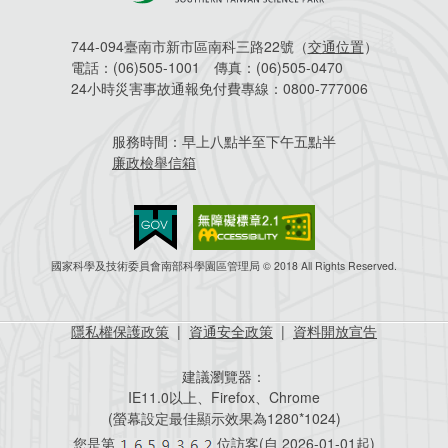
744-094臺南市新市區南科三路22號（
交通位置
）
電話：
(06)505-1001
傳真：
(06)505-0470
24小時災害事故通報免付費專線：
0800-777006
服務時間：
早上八點半至下午五點半
廉政檢舉信箱
國家科學及技術委員會南部科學園區管理局 © 2018 All Rights Reserved.
隱私權保護政策
|
資通安全政策
|
資料開放宣告
建議瀏覽器：
IE11.0以上、Firefox、Chrome
(螢幕設定最佳顯示效果為1280*1024)
您是第
位訪客(自
2026-01-01起)