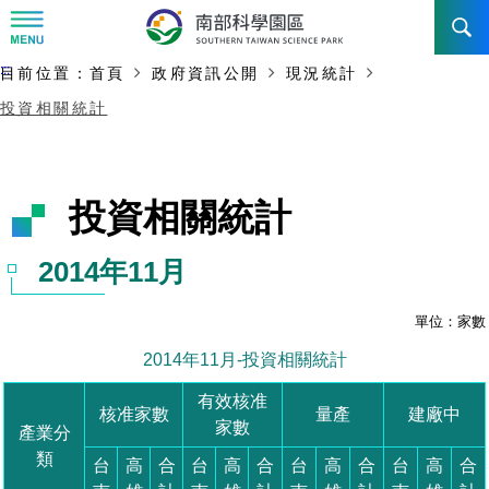
:::
主要內容開始
:::
目前位置：
首頁
政府資訊公開
現況統計
訊息公告
投資相關統計
南科管理局
最新消息及活動
新聞資料專區
認識園區
發展沿革
即時新聞澄清專區
首長介紹
設立沿革
工商服務
臺南園區
徵才公告
大事紀
機關組織
局長小檔案
高雄園區
簡介
廠商服務
招標資訊
局長電子信箱
施政主軸
組織法
競爭優勢
橋頭園區
簡介
申請流程及表單
園區電子看板專區
組織架構
土地規劃
廉政園地
年度工作展望
競爭優勢
新設園區
簡介
入區申辦流程