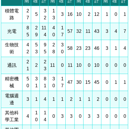
相關費用
組織職掌
水電供應
國家科學及技術委員會重大政策
土地規劃
獲獎記錄
工作職掌與聯絡管道
競爭優勢
交通資訊
申辦案件處理時限
科學園區廠商服務網
園區事業管理費
管理局位置
園區土地廠房宿舍出租資訊
水電供應
廉政反貪、防貪專區
土地規劃
檔案應用專區
機構及廠商名錄
投資業務
土地及廠房租賃
園區課程及獎補助計畫
園區資源再生中心
園區土地廠房宿舍出租資訊
廉政資訊
水電供應
WebMail(新)
檔案應用服務須知
文化藝術
廠商名錄
工商業務
宿舍租金費用
園區參訪申請
園區培訓課程
污水處理廠
污水處理廠
公職人員及關係人補助交易身分關係公開專區
園區土地廠房宿舍出租資訊
檔案應用及宣導活動
園區公會資訊
通關業務
園區生活
公共藝術
污水費
科學園區人才培育補助計畫
性平專區
機關採購廉政平臺
污水處理廠
檔案教育訓練及標竿學習
研究機構
工安管理
考古遺址
廢棄物清除處理費
創新創業
生活服務
新興科技應用計畫
園區廠商採購資訊
檔案管理局相關連結
育成中心
環保管理
南科新港堂
園區宿舍簡介
永續園區
南科AI_ROBOT自造基地
敦親睦鄰經費補助
勞資管理
自行車道網
南科創業工坊
企業社會責任