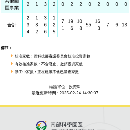
建築管理
南科實中
永續LOHAS綠色園區
營建管理
人文景觀地圖
生態資產
電子公文交換
「沙崙生態科學園區生態保育協作平台」公開資訊
網站
場地借用