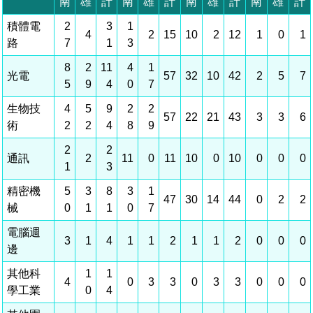
相關費用
組織職掌
水電供應
國家科學及技術委員會重大政策
土地規劃
獲獎記錄
工作職掌與聯絡管道
競爭優勢
交通資訊
申辦案件處理時限
科學園區廠商服務網
園區事業管理費
管理局位置
園區土地廠房宿舍出租資訊
水電供應
廉政反貪、防貪專區
土地規劃
檔案應用專區
機構及廠商名錄
投資業務
土地及廠房租賃
園區課程及獎補助計畫
園區資源再生中心
園區土地廠房宿舍出租資訊
廉政資訊
水電供應
WebMail(新)
檔案應用服務須知
文化藝術
廠商名錄
工商業務
宿舍租金費用
園區參訪申請
園區培訓課程
污水處理廠
污水處理廠
公職人員及關係人補助交易身分關係公開專區
園區土地廠房宿舍出租資訊
檔案應用及宣導活動
園區公會資訊
通關業務
園區生活
公共藝術
污水費
科學園區人才培育補助計畫
性平專區
機關採購廉政平臺
污水處理廠
檔案教育訓練及標竿學習
研究機構
工安管理
考古遺址
廢棄物清除處理費
創新創業
生活服務
新興科技應用計畫
園區廠商採購資訊
檔案管理局相關連結
育成中心
環保管理
南科新港堂
園區宿舍簡介
永續園區
南科AI_ROBOT自造基地
敦親睦鄰經費補助
勞資管理
自行車道網
南科創業工坊
企業社會責任