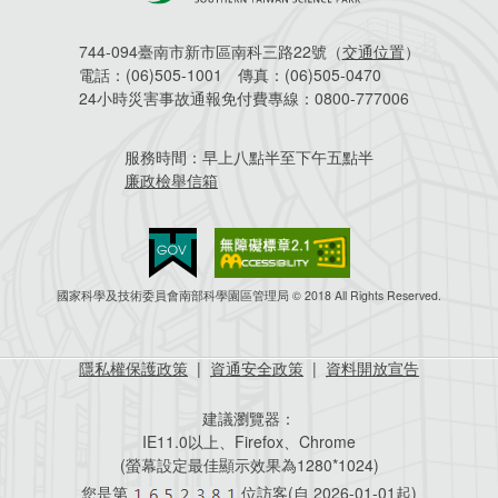
744-094臺南市新市區南科三路22號（
交通位置
）
電話：
(06)505-1001
傳真：
(06)505-0470
24小時災害事故通報免付費專線：
0800-777006
服務時間：
早上八點半至下午五點半
廉政檢舉信箱
國家科學及技術委員會南部科學園區管理局 © 2018 All Rights Reserved.
隱私權保護政策
|
資通安全政策
|
資料開放宣告
建議瀏覽器：
IE11.0以上、Firefox、Chrome
(螢幕設定最佳顯示效果為1280*1024)
您是第
位訪客(自
2026-01-01起)