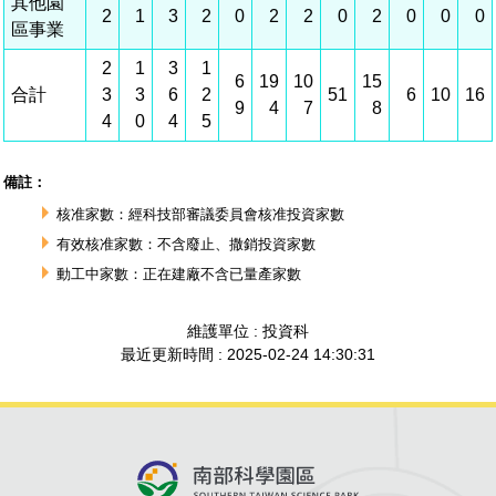
建築管理
南科實中
永續LOHAS綠色園區
營建管理
人文景觀地圖
生態資產
電子公文交換
「沙崙生態科學園區生態保育協作平台」公開資訊
網站
場地借用