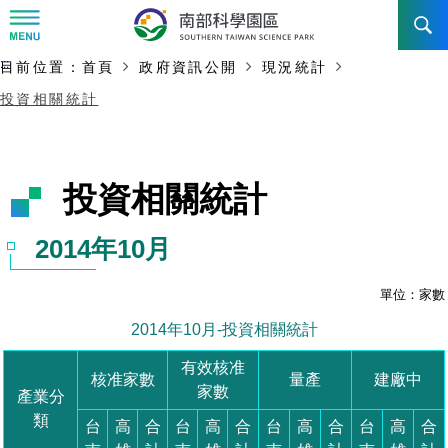
:::
主要內容開始
:::
目前位置：
首頁
政府資訊公開
現況統計
訊息公告
投資相關統計
南科管理局
最新消息及活動
新聞資料專區
認識園區
發展沿革
即時新聞澄清專區
首長介紹
設立沿革
工商服務
臺南園區
徵才公告
大事紀
機關組織
局長小檔案
高雄園區
簡介
廠商服務
招標資訊
局長電子信箱
施政主軸
組織法
競爭優勢
橋頭園區
簡介
申請流程及表單
園區電子看板專區
組織架構
土地規劃
廉政園地
年度工作展望
競爭優勢
新設園區
簡介
入區申辦流程