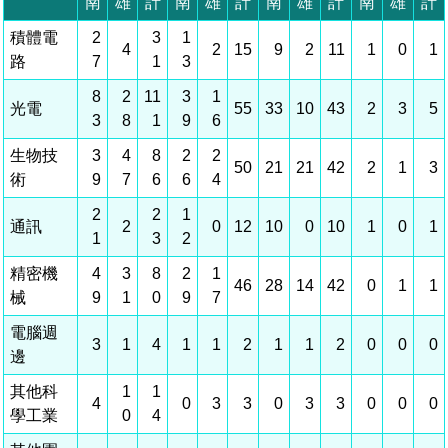
相關費用
組織職掌
水電供應
國家科學及技術委員會重大政策
土地規劃
獲獎記錄
工作職掌與聯絡管道
競爭優勢
交通資訊
申辦案件處理時限
科學園區廠商服務網
園區事業管理費
管理局位置
園區土地廠房宿舍出租資訊
水電供應
廉政反貪、防貪專區
土地規劃
檔案應用專區
機構及廠商名錄
投資業務
土地及廠房租賃
園區課程及獎補助計畫
園區資源再生中心
園區土地廠房宿舍出租資訊
廉政資訊
水電供應
WebMail(新)
檔案應用服務須知
文化藝術
廠商名錄
工商業務
宿舍租金費用
園區參訪申請
園區培訓課程
污水處理廠
污水處理廠
公職人員及關係人補助交易身分關係公開專區
園區土地廠房宿舍出租資訊
檔案應用及宣導活動
園區公會資訊
通關業務
園區生活
公共藝術
污水費
科學園區人才培育補助計畫
性平專區
機關採購廉政平臺
污水處理廠
檔案教育訓練及標竿學習
研究機構
工安管理
考古遺址
廢棄物清除處理費
創新創業
生活服務
新興科技應用計畫
園區廠商採購資訊
檔案管理局相關連結
育成中心
環保管理
南科新港堂
園區宿舍簡介
永續園區
南科AI_ROBOT自造基地
敦親睦鄰經費補助
勞資管理
自行車道網
南科創業工坊
企業社會責任