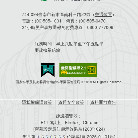
744-094臺南市新市區南科三路22號（
交通位置
）
電話：
(06)505-1001
傳真：
(06)505-0470
24小時災害事故通報免付費專線：
0800-777006
服務時間：
早上八點半至下午五點半
廉政檢舉信箱
國家科學及技術委員會南部科學園區管理局 © 2018 All Rights Reserved.
隱私權保護政策
|
資通安全政策
|
資料開放宣告
建議瀏覽器：
IE11.0以上、Firefox、Chrome
(螢幕設定最佳顯示效果為1280*1024)
您是第
位訪客(自
2026-01-01起)