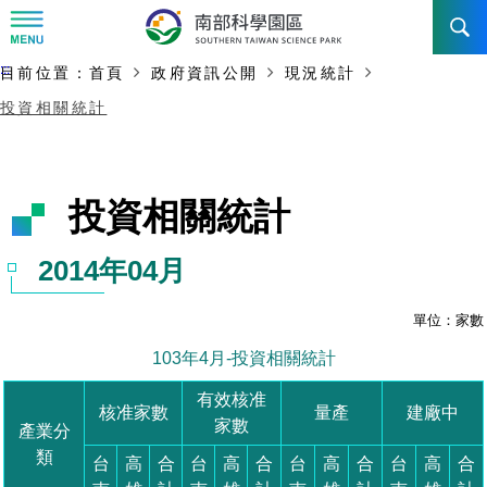
:::
主要內容開始
:::
目前位置：
首頁
政府資訊公開
現況統計
訊息公告
投資相關統計
南科管理局
最新消息及活動
新聞資料專區
認識園區
發展沿革
即時新聞澄清專區
首長介紹
設立沿革
工商服務
臺南園區
徵才公告
大事紀
機關組織
局長小檔案
高雄園區
簡介
廠商服務
招標資訊
局長電子信箱
施政主軸
組織法
競爭優勢
橋頭園區
簡介
申請流程及表單
園區電子看板專區
組織架構
土地規劃
廉政園地
年度工作展望
競爭優勢
新設園區
簡介
入區申辦流程