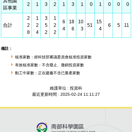
建築管理
南科實中
永續LOHAS綠色園區
營建管理
人文景觀地圖
生態資產
電子公文交換
「沙崙生態科學園區生態保育協作平台」公開資訊
網站
場地借用