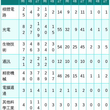
相關費用
組織職掌
水電供應
國家科學及技術委員會重大政策
土地規劃
獲獎記錄
工作職掌與聯絡管道
競爭優勢
交通資訊
申辦案件處理時限
科學園區廠商服務網
園區事業管理費
管理局位置
園區土地廠房宿舍出租資訊
水電供應
廉政反貪、防貪專區
土地規劃
檔案應用專區
機構及廠商名錄
投資業務
土地及廠房租賃
園區課程及獎補助計畫
園區資源再生中心
園區土地廠房宿舍出租資訊
廉政資訊
水電供應
WebMail(新)
檔案應用服務須知
文化藝術
廠商名錄
工商業務
宿舍租金費用
園區參訪申請
園區培訓課程
污水處理廠
污水處理廠
公職人員及關係人補助交易身分關係公開專區
園區土地廠房宿舍出租資訊
檔案應用及宣導活動
園區公會資訊
通關業務
園區生活
公共藝術
污水費
科學園區人才培育補助計畫
性平專區
機關採購廉政平臺
污水處理廠
檔案教育訓練及標竿學習
研究機構
工安管理
考古遺址
廢棄物清除處理費
創新創業
生活服務
新興科技應用計畫
園區廠商採購資訊
檔案管理局相關連結
育成中心
環保管理
南科新港堂
園區宿舍簡介
永續園區
南科AI_ROBOT自造基地
敦親睦鄰經費補助
勞資管理
自行車道網
南科創業工坊
企業社會責任