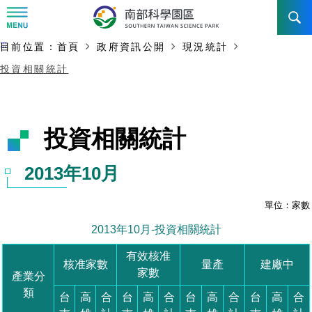
:::
主要內容開始
:::
目前位置：
首頁
政府資訊公開
現況統計
訊息公告
投資相關統計
南科管理局
最新消息及活動
新聞資料專區
認識園區
發展沿革
即時新聞澄清專區
首長介紹
設立沿革
工商服務
臺南園區
徵才公告
大事紀
機關組織
局長小檔案
高雄園區
簡介
廠商服務
招標資訊
局長電子信箱
施政主軸
組織法
競爭優勢
橋頭園區
簡介
申請流程及表單
園區電子看板專區
組織架構
土地規劃
廉政園地
年度工作展望
競爭優勢
新設園區
簡介
入區申辦流程