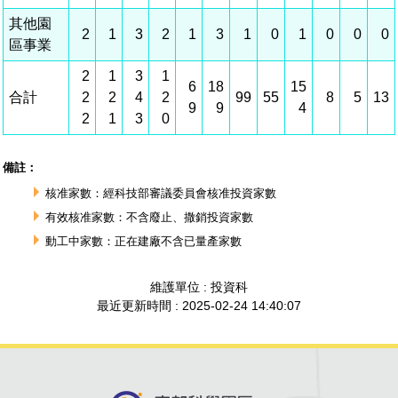
建築管理
南科實中
永續LOHAS綠色園區
營建管理
人文景觀地圖
生態資產
電子公文交換
「沙崙生態科學園區生態保育協作平台」公開資訊
網站
場地借用