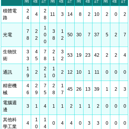
相關費用
組織職掌
水電供應
國家科學及技術委員會重大政策
土地規劃
獲獎記錄
工作職掌與聯絡管道
競爭優勢
交通資訊
申辦案件處理時限
科學園區廠商服務網
園區事業管理費
管理局位置
園區土地廠房宿舍出租資訊
水電供應
廉政反貪、防貪專區
土地規劃
檔案應用專區
機構及廠商名錄
投資業務
土地及廠房租賃
園區課程及獎補助計畫
園區資源再生中心
園區土地廠房宿舍出租資訊
廉政資訊
水電供應
WebMail(新)
檔案應用服務須知
文化藝術
廠商名錄
工商業務
宿舍租金費用
園區參訪申請
園區培訓課程
污水處理廠
污水處理廠
公職人員及關係人補助交易身分關係公開專區
園區土地廠房宿舍出租資訊
檔案應用及宣導活動
園區公會資訊
通關業務
園區生活
公共藝術
污水費
科學園區人才培育補助計畫
性平專區
機關採購廉政平臺
污水處理廠
檔案教育訓練及標竿學習
研究機構
工安管理
考古遺址
廢棄物清除處理費
創新創業
生活服務
新興科技應用計畫
園區廠商採購資訊
檔案管理局相關連結
育成中心
環保管理
南科新港堂
園區宿舍簡介
永續園區
南科AI_ROBOT自造基地
敦親睦鄰經費補助
勞資管理
自行車道網
南科創業工坊
企業社會責任