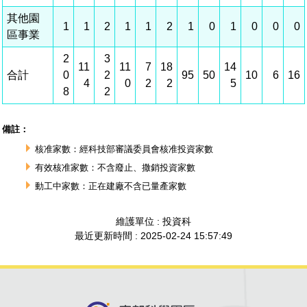
建築管理
南科實中
永續LOHAS綠色園區
營建管理
人文景觀地圖
生態資產
電子公文交換
「沙崙生態科學園區生態保育協作平台」公開資訊
網站
場地借用