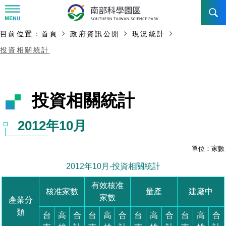
:::
主要內容開始
:::
目前位置：
首頁
政府資訊公開
現況統計
訊息公告
投資相關統計
南科管理局
最新消息及活動
新聞資料專區
認識園區
發展沿革
即時新聞澄清專區
首長介紹
設立沿革
工商服務
臺南園區
徵才公告
大事紀
機關組織
局長小檔案
高雄園區
簡介
廠商服務
招標資訊
局長電子信箱
施政主軸
組織法
競爭優勢
橋頭園區
簡介
申請流程及表單
園區電子看板專區
組織架構
土地規劃
廉政園地
年度工作展望
競爭優勢
新設園區
簡介
入區申辦流程