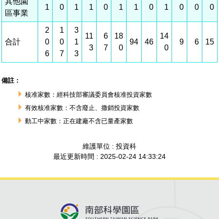
建築管理
南科實中
永續LOHAS綠色園區
營建管理
人文景觀地圖
生態資產
電子公文交換
「沙崙生態科學園區生態保育協作平台」公開資訊
網站
場地借用