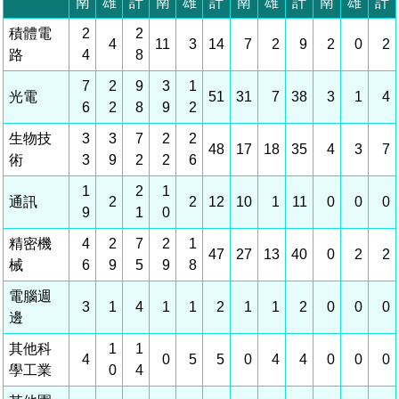
相關費用
組織職掌
水電供應
國家科學及技術委員會重大政策
土地規劃
獲獎記錄
工作職掌與聯絡管道
競爭優勢
交通資訊
申辦案件處理時限
科學園區廠商服務網
園區事業管理費
管理局位置
園區土地廠房宿舍出租資訊
水電供應
廉政反貪、防貪專區
土地規劃
檔案應用專區
機構及廠商名錄
投資業務
土地及廠房租賃
園區課程及獎補助計畫
園區資源再生中心
園區土地廠房宿舍出租資訊
廉政資訊
水電供應
WebMail(新)
檔案應用服務須知
文化藝術
廠商名錄
工商業務
宿舍租金費用
園區參訪申請
園區培訓課程
污水處理廠
污水處理廠
公職人員及關係人補助交易身分關係公開專區
園區土地廠房宿舍出租資訊
檔案應用及宣導活動
園區公會資訊
通關業務
園區生活
公共藝術
污水費
科學園區人才培育補助計畫
性平專區
機關採購廉政平臺
污水處理廠
檔案教育訓練及標竿學習
研究機構
工安管理
考古遺址
廢棄物清除處理費
創新創業
生活服務
新興科技應用計畫
園區廠商採購資訊
檔案管理局相關連結
育成中心
環保管理
南科新港堂
園區宿舍簡介
永續園區
南科AI_ROBOT自造基地
敦親睦鄰經費補助
勞資管理
自行車道網
南科創業工坊
企業社會責任