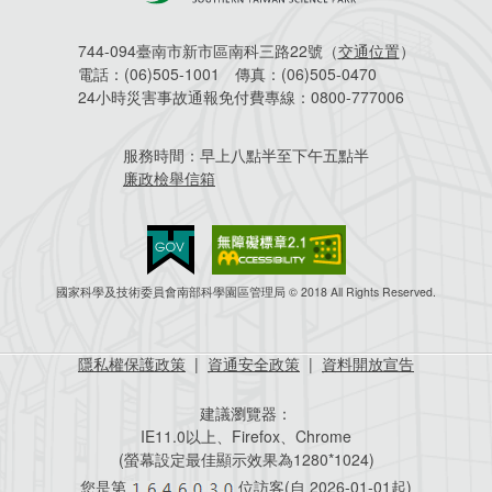
744-094臺南市新市區南科三路22號（
交通位置
）
電話：
(06)505-1001
傳真：
(06)505-0470
24小時災害事故通報免付費專線：
0800-777006
服務時間：
早上八點半至下午五點半
廉政檢舉信箱
國家科學及技術委員會南部科學園區管理局 © 2018 All Rights Reserved.
隱私權保護政策
|
資通安全政策
|
資料開放宣告
建議瀏覽器：
IE11.0以上、Firefox、Chrome
(螢幕設定最佳顯示效果為1280*1024)
您是第
位訪客(自
2026-01-01起)