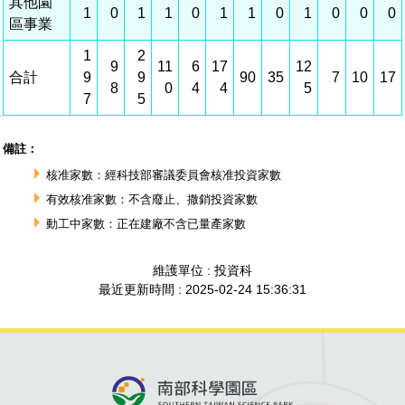
建築管理
南科實中
永續LOHAS綠色園區
營建管理
人文景觀地圖
生態資產
電子公文交換
「沙崙生態科學園區生態保育協作平台」公開資訊
網站
場地借用