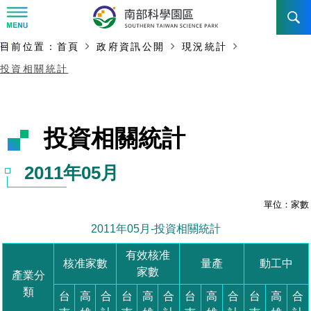
:::
主要內容開始
:::
目前位置：
首頁
政府資訊公開
現況統計
訊息公告
投資相關統計
南科管理局
最新消息及活動
新聞資料專區
認識園區
發展沿革
即時新聞澄清專區
首長介紹
設立沿革
工商服務
臺南園區
徵才公告
大事紀
機關組織
局長小檔案
高雄園區
簡介
廠商服務
招標資訊
局長電子信箱
施政主軸
組織法
競爭優勢
橋頭園區
簡介
申請流程及表單
園區電子看板專區
組織架構
土地規劃
廉政園地
年度工作展望
競爭優勢
新設園區
簡介
入區申辦流程