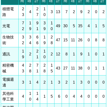
相關費用
組織職掌
水電供應
國家科學及技術委員會重大政策
土地規劃
獲獎記錄
工作職掌與聯絡管道
競爭優勢
交通資訊
申辦案件處理時限
科學園區廠商服務網
園區事業管理費
管理局位置
園區土地廠房宿舍出租資訊
水電供應
廉政反貪、防貪專區
土地規劃
檔案應用專區
機構及廠商名錄
投資業務
土地及廠房租賃
園區課程及獎補助計畫
園區資源再生中心
園區土地廠房宿舍出租資訊
廉政資訊
水電供應
WebMail(新)
檔案應用服務須知
文化藝術
廠商名錄
工商業務
宿舍租金費用
園區參訪申請
園區培訓課程
污水處理廠
污水處理廠
公職人員及關係人補助交易身分關係公開專區
園區土地廠房宿舍出租資訊
檔案應用及宣導活動
園區公會資訊
通關業務
園區生活
公共藝術
污水費
科學園區人才培育補助計畫
性平專區
機關採購廉政平臺
污水處理廠
檔案教育訓練及標竿學習
研究機構
工安管理
考古遺址
廢棄物清除處理費
創新創業
生活服務
新興科技應用計畫
園區廠商採購資訊
檔案管理局相關連結
育成中心
環保管理
南科新港堂
園區宿舍簡介
永續園區
南科AI_ROBOT自造基地
敦親睦鄰經費補助
勞資管理
自行車道網
南科創業工坊
企業社會責任