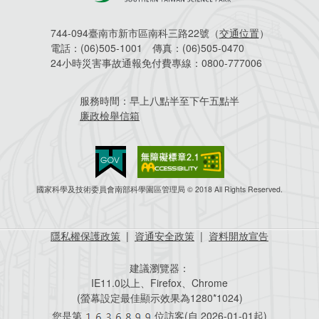
744-094臺南市新市區南科三路22號（
交通位置
）
電話：
(06)505-1001
傳真：
(06)505-0470
24小時災害事故通報免付費專線：
0800-777006
服務時間：
早上八點半至下午五點半
廉政檢舉信箱
國家科學及技術委員會南部科學園區管理局 © 2018 All Rights Reserved.
隱私權保護政策
|
資通安全政策
|
資料開放宣告
建議瀏覽器：
IE11.0以上、Firefox、Chrome
(螢幕設定最佳顯示效果為1280*1024)
您是第
位訪客(自
2026-01-01起)