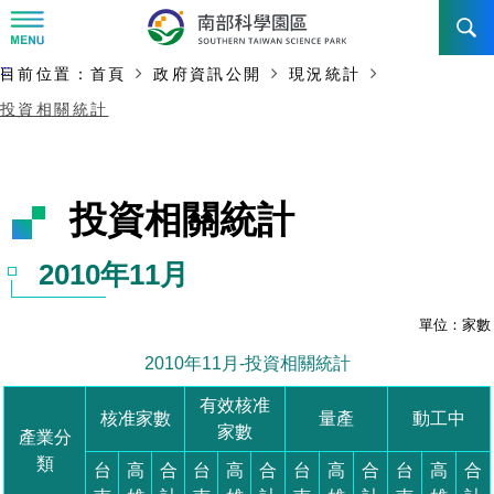
:::
主要內容開始
:::
目前位置：
首頁
政府資訊公開
現況統計
訊息公告
投資相關統計
南科管理局
最新消息及活動
新聞資料專區
認識園區
發展沿革
即時新聞澄清專區
首長介紹
設立沿革
工商服務
臺南園區
徵才公告
大事紀
機關組織
局長小檔案
高雄園區
簡介
廠商服務
招標資訊
局長電子信箱
施政主軸
組織法
競爭優勢
橋頭園區
簡介
申請流程及表單
園區電子看板專區
組織架構
土地規劃
廉政園地
年度工作展望
競爭優勢
新設園區
簡介
入區申辦流程