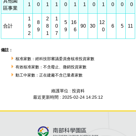
建築管理
南科實中
永續LOHAS綠色園區
營建管理
人文景觀地圖
生態資產
電子公文交換
「沙崙生態科學園區生態保育協作平台」公開資訊
網站
場地借用