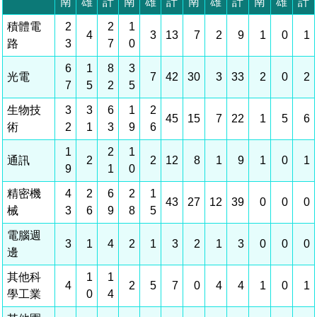
相關費用
組織職掌
水電供應
國家科學及技術委員會重大政策
土地規劃
獲獎記錄
工作職掌與聯絡管道
競爭優勢
交通資訊
申辦案件處理時限
科學園區廠商服務網
園區事業管理費
管理局位置
園區土地廠房宿舍出租資訊
水電供應
廉政反貪、防貪專區
土地規劃
檔案應用專區
機構及廠商名錄
投資業務
土地及廠房租賃
園區課程及獎補助計畫
園區資源再生中心
園區土地廠房宿舍出租資訊
廉政資訊
水電供應
WebMail(新)
檔案應用服務須知
文化藝術
廠商名錄
工商業務
宿舍租金費用
園區參訪申請
園區培訓課程
污水處理廠
污水處理廠
公職人員及關係人補助交易身分關係公開專區
園區土地廠房宿舍出租資訊
檔案應用及宣導活動
園區公會資訊
通關業務
園區生活
公共藝術
污水費
科學園區人才培育補助計畫
性平專區
機關採購廉政平臺
污水處理廠
檔案教育訓練及標竿學習
研究機構
工安管理
考古遺址
廢棄物清除處理費
創新創業
生活服務
新興科技應用計畫
園區廠商採購資訊
檔案管理局相關連結
育成中心
環保管理
南科新港堂
園區宿舍簡介
永續園區
南科AI_ROBOT自造基地
敦親睦鄰經費補助
勞資管理
自行車道網
南科創業工坊
企業社會責任