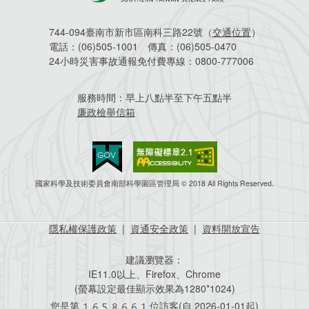
744-094臺南市新市區南科三路22號（
交通位置
）
電話：
(06)505-1001
傳真：
(06)505-0470
24小時災害事故通報免付費專線：
0800-777006
服務時間：
早上八點半至下午五點半
廉政檢舉信箱
國家科學及技術委員會南部科學園區管理局 © 2018 All Rights Reserved.
隱私權保護政策
|
資通安全政策
|
資料開放宣告
建議瀏覽器：
IE11.0以上、Firefox、Chrome
(螢幕設定最佳顯示效果為1280*1024)
您是第
位訪客(自
2026-01-01起)