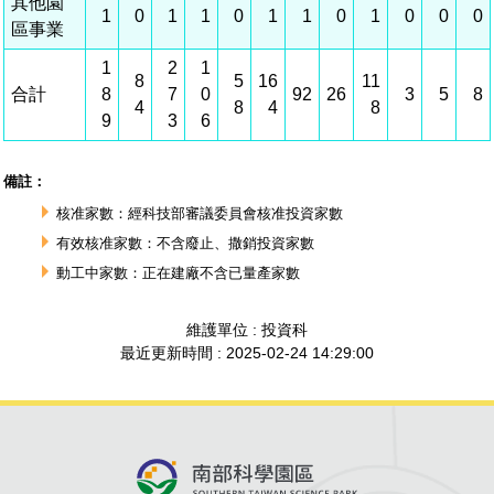
建築管理
南科實中
永續LOHAS綠色園區
營建管理
人文景觀地圖
生態資產
電子公文交換
「沙崙生態科學園區生態保育協作平台」公開資訊
網站
場地借用