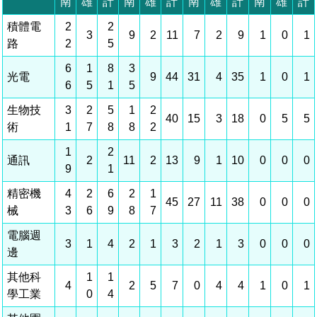
相關費用
組織職掌
水電供應
國家科學及技術委員會重大政策
土地規劃
獲獎記錄
工作職掌與聯絡管道
競爭優勢
交通資訊
申辦案件處理時限
科學園區廠商服務網
園區事業管理費
管理局位置
園區土地廠房宿舍出租資訊
水電供應
廉政反貪、防貪專區
土地規劃
檔案應用專區
機構及廠商名錄
投資業務
土地及廠房租賃
園區課程及獎補助計畫
園區資源再生中心
園區土地廠房宿舍出租資訊
廉政資訊
水電供應
WebMail(新)
檔案應用服務須知
文化藝術
廠商名錄
工商業務
宿舍租金費用
園區參訪申請
園區培訓課程
污水處理廠
污水處理廠
公職人員及關係人補助交易身分關係公開專區
園區土地廠房宿舍出租資訊
檔案應用及宣導活動
園區公會資訊
通關業務
園區生活
公共藝術
污水費
科學園區人才培育補助計畫
性平專區
機關採購廉政平臺
污水處理廠
檔案教育訓練及標竿學習
研究機構
工安管理
考古遺址
廢棄物清除處理費
創新創業
生活服務
新興科技應用計畫
園區廠商採購資訊
檔案管理局相關連結
育成中心
環保管理
南科新港堂
園區宿舍簡介
永續園區
南科AI_ROBOT自造基地
敦親睦鄰經費補助
勞資管理
自行車道網
南科創業工坊
企業社會責任