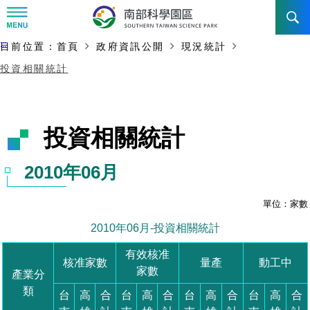
:::
主要內容開始
:::
目前位置：
首頁
政府資訊公開
現況統計
訊息公告
投資相關統計
南科管理局
最新消息及活動
新聞資料專區
認識園區
發展沿革
即時新聞澄清專區
首長介紹
設立沿革
工商服務
臺南園區
徵才公告
大事紀
機關組織
局長小檔案
高雄園區
簡介
廠商服務
招標資訊
局長電子信箱
施政主軸
組織法
競爭優勢
橋頭園區
簡介
申請流程及表單
園區電子看板專區
組織架構
土地規劃
廉政園地
年度工作展望
競爭優勢
新設園區
簡介
入區申辦流程