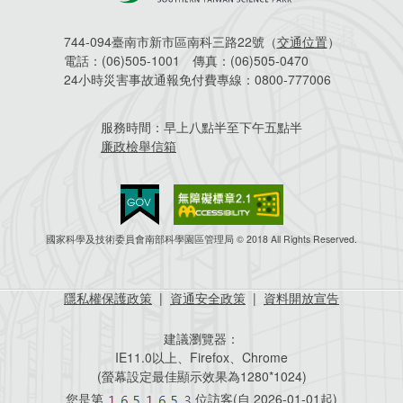
744-094臺南市新市區南科三路22號（
交通位置
）
電話：
(06)505-1001
傳真：
(06)505-0470
24小時災害事故通報免付費專線：
0800-777006
服務時間：
早上八點半至下午五點半
廉政檢舉信箱
國家科學及技術委員會南部科學園區管理局 © 2018 All Rights Reserved.
隱私權保護政策
|
資通安全政策
|
資料開放宣告
建議瀏覽器：
IE11.0以上、Firefox、Chrome
(螢幕設定最佳顯示效果為1280*1024)
您是第
位訪客(自
2026-01-01起)