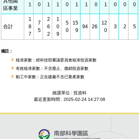
建築管理
南科實中
永續LOHAS綠色園區
營建管理
人文景觀地圖
生態資產
電子公文交換
「沙崙生態科學園區生態保育協作平台」公開資訊
網站
場地借用