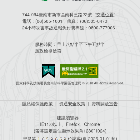
744-094臺南市新市區南科三路22號（
交通位置
）
電話：
(06)505-1001
傳真：
(06)505-0470
24小時災害事故通報免付費專線：
0800-777006
服務時間：
早上八點半至下午五點半
廉政檢舉信箱
國家科學及技術委員會南部科學園區管理局 © 2018 All Rights Reserved.
隱私權保護政策
|
資通安全政策
|
資料開放宣告
建議瀏覽器：
IE11.0以上、Firefox、Chrome
(螢幕設定最佳顯示效果為1280*1024)
您是第
位訪客(自
2026-01-01起)