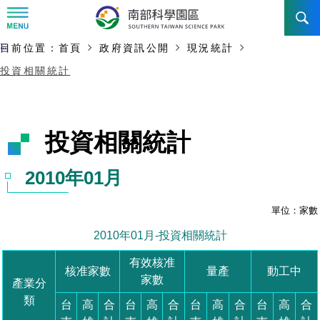
:::
主要內容開始
:::
目前位置：
首頁
政府資訊公開
現況統計
訊息公告
投資相關統計
南科管理局
最新消息及活動
新聞資料專區
認識園區
發展沿革
即時新聞澄清專區
首長介紹
設立沿革
工商服務
臺南園區
徵才公告
大事紀
機關組織
局長小檔案
高雄園區
簡介
廠商服務
招標資訊
局長電子信箱
施政主軸
組織法
競爭優勢
橋頭園區
簡介
申請流程及表單
園區電子看板專區
組織架構
土地規劃
廉政園地
年度工作展望
競爭優勢
新設園區
簡介
入區申辦流程