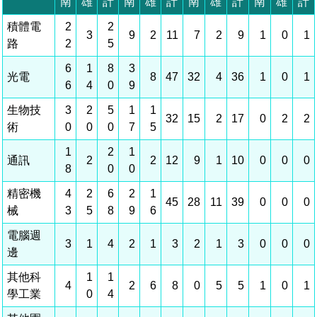
相關費用
組織職掌
水電供應
國家科學及技術委員會重大政策
土地規劃
獲獎記錄
工作職掌與聯絡管道
競爭優勢
交通資訊
申辦案件處理時限
科學園區廠商服務網
園區事業管理費
管理局位置
園區土地廠房宿舍出租資訊
水電供應
廉政反貪、防貪專區
土地規劃
檔案應用專區
機構及廠商名錄
投資業務
土地及廠房租賃
園區課程及獎補助計畫
園區資源再生中心
園區土地廠房宿舍出租資訊
廉政資訊
水電供應
WebMail(新)
檔案應用服務須知
文化藝術
廠商名錄
工商業務
宿舍租金費用
園區參訪申請
園區培訓課程
污水處理廠
污水處理廠
公職人員及關係人補助交易身分關係公開專區
園區土地廠房宿舍出租資訊
檔案應用及宣導活動
園區公會資訊
通關業務
園區生活
公共藝術
污水費
科學園區人才培育補助計畫
性平專區
機關採購廉政平臺
污水處理廠
檔案教育訓練及標竿學習
研究機構
工安管理
考古遺址
廢棄物清除處理費
創新創業
生活服務
新興科技應用計畫
園區廠商採購資訊
檔案管理局相關連結
育成中心
環保管理
南科新港堂
園區宿舍簡介
永續園區
南科AI_ROBOT自造基地
敦親睦鄰經費補助
勞資管理
自行車道網
南科創業工坊
企業社會責任