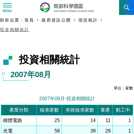
:::
主要內容開始
:::
目前位置：
首頁
政府資訊公開
現況統計
訊息公告
投資相關統計
南科管理局
最新消息及活動
新聞資料專區
認識園區
發展沿革
即時新聞澄清專區
首長介紹
設立沿革
工商服務
臺南園區
徵才公告
大事紀
機關組織
局長小檔案
高雄園區
簡介
廠商服務
招標資訊
局長電子信箱
施政主軸
組織法
競爭優勢
橋頭園區
簡介
申請流程及表單
園區電子看板專區
組織架構
土地規劃
廉政園地
年度工作展望
競爭優勢
新設園區
簡介
入區申辦流程