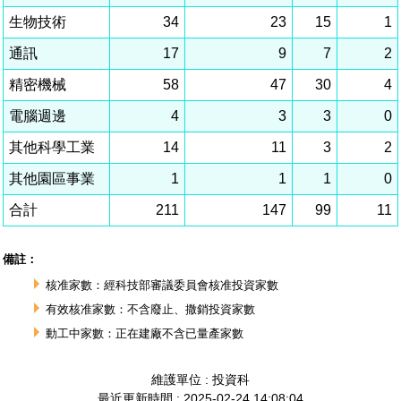
相關費用
組織職掌
水電供應
國家科學及技術委員會重大政策
土地規劃
獲獎記錄
工作職掌與聯絡管道
競爭優勢
交通資訊
申辦案件處理時限
科學園區廠商服務網
園區事業管理費
管理局位置
園區土地廠房宿舍出租資訊
水電供應
廉政反貪、防貪專區
土地規劃
檔案應用專區
機構及廠商名錄
投資業務
土地及廠房租賃
園區課程及獎補助計畫
園區資源再生中心
園區土地廠房宿舍出租資訊
廉政資訊
水電供應
WebMail(新)
檔案應用服務須知
文化藝術
廠商名錄
工商業務
宿舍租金費用
園區參訪申請
園區培訓課程
污水處理廠
污水處理廠
公職人員及關係人補助交易身分關係公開專區
園區土地廠房宿舍出租資訊
檔案應用及宣導活動
園區公會資訊
通關業務
園區生活
公共藝術
污水費
科學園區人才培育補助計畫
性平專區
機關採購廉政平臺
污水處理廠
檔案教育訓練及標竿學習
研究機構
工安管理
考古遺址
廢棄物清除處理費
創新創業
生活服務
新興科技應用計畫
園區廠商採購資訊
檔案管理局相關連結
育成中心
環保管理
南科新港堂
園區宿舍簡介
永續園區
南科AI_ROBOT自造基地
敦親睦鄰經費補助
勞資管理
自行車道網
南科創業工坊
企業社會責任