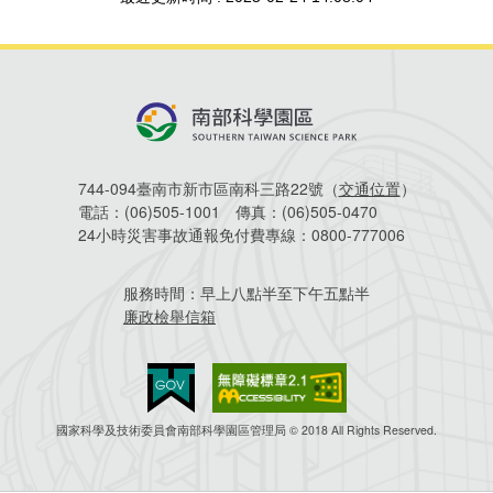
建築管理
南科實中
永續LOHAS綠色園區
營建管理
人文景觀地圖
生態資產
電子公文交換
「沙崙生態科學園區生態保育協作平台」公開資訊
網站
744-094臺南市新市區南科三路22號（
交通位置
）
場地借用
電話：
(06)505-1001
傳真：
(06)505-0470
24小時災害事故通報免付費專線：
0800-777006
服務時間：
早上八點半至下午五點半
廉政檢舉信箱
國家科學及技術委員會南部科學園區管理局 © 2018 All Rights Reserved.