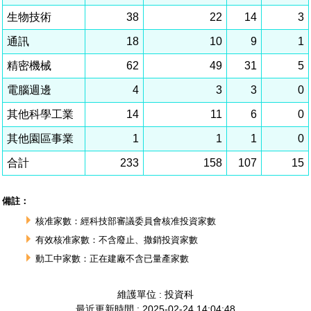
相關費用
組織職掌
水電供應
國家科學及技術委員會重大政策
土地規劃
獲獎記錄
工作職掌與聯絡管道
競爭優勢
交通資訊
申辦案件處理時限
科學園區廠商服務網
園區事業管理費
管理局位置
園區土地廠房宿舍出租資訊
水電供應
廉政反貪、防貪專區
土地規劃
檔案應用專區
機構及廠商名錄
投資業務
土地及廠房租賃
園區課程及獎補助計畫
園區資源再生中心
園區土地廠房宿舍出租資訊
廉政資訊
水電供應
WebMail(新)
檔案應用服務須知
文化藝術
廠商名錄
工商業務
宿舍租金費用
園區參訪申請
園區培訓課程
污水處理廠
污水處理廠
公職人員及關係人補助交易身分關係公開專區
園區土地廠房宿舍出租資訊
檔案應用及宣導活動
園區公會資訊
通關業務
園區生活
公共藝術
污水費
科學園區人才培育補助計畫
性平專區
機關採購廉政平臺
污水處理廠
檔案教育訓練及標竿學習
研究機構
工安管理
考古遺址
廢棄物清除處理費
創新創業
生活服務
新興科技應用計畫
園區廠商採購資訊
檔案管理局相關連結
育成中心
環保管理
南科新港堂
園區宿舍簡介
永續園區
南科AI_ROBOT自造基地
敦親睦鄰經費補助
勞資管理
自行車道網
南科創業工坊
企業社會責任