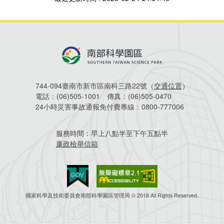
建築管理
南科實中
永續LOHAS綠色園區
營建管理
人文景觀地圖
生態資產
電子公文交換
「沙崙生態科學園區生態保育協作平台」公開資訊
網站
744-094臺南市新市區南科三路22號（
交通位置
）
場地借用
電話：
(06)505-1001
傳真：
(06)505-0470
24小時災害事故通報免付費專線：
0800-777006
服務時間：
早上八點半至下午五點半
廉政檢舉信箱
國家科學及技術委員會南部科學園區管理局 © 2018 All Rights Reserved.