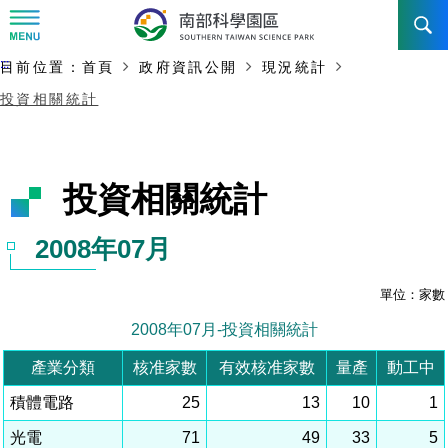
:::
主要內容開始
:::
目前位置：
首頁
政府資訊公開
現況統計
訊息公告
投資相關統計
南科管理局
最新消息及活動
新聞資料專區
認識園區
發展沿革
即時新聞澄清專區
首長介紹
設立沿革
工商服務
臺南園區
徵才公告
大事紀
機關組織
局長小檔案
高雄園區
簡介
廠商服務
招標資訊
局長電子信箱
施政主軸
組織法
競爭優勢
橋頭園區
簡介
申請流程及表單
園區電子看板專區
組織架構
土地規劃
廉政園地
年度工作展望
競爭優勢
新設園區
簡介
入區申辦流程