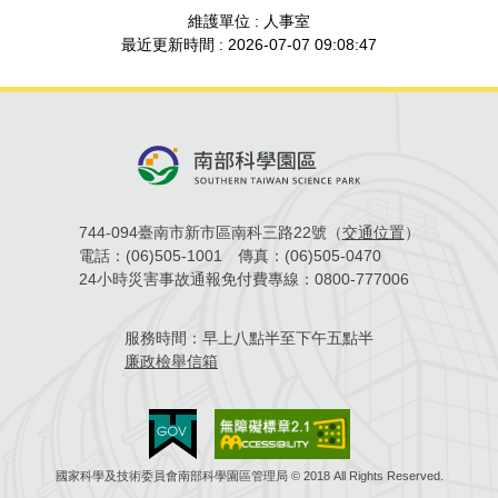
維護單位 : 人事室
管理局位置
園區土地廠房宿舍出租資訊
廉政反貪、防貪專區
水電供應
Faceb
檔案應用專區
土地規劃
機構及廠商名錄
投資業務
土地及廠房租賃
園區課程及獎補助計畫
最近更新時間 : 2026-07-07 09:08:47
園區資源再生中心
廉政資訊
園區土地廠房宿舍出租資訊
水電供應
WebMail(新)
檔案應用服務須知
文化藝術
廠商名錄
工商業務
宿舍租金費用
園區參訪申請
園區培訓課程
污水處理廠
公職人員及關係人補助交易身分關係公開專區
污水處理廠
園區土地廠房宿舍出租資訊
檔案應用及宣導活動
園區公會資訊
園區生活
公共藝術
通關業務
污水費
科學園區人才培育補助計畫
性平專區
機關採購廉政平臺
污水處理廠
檔案教育訓練及標竿學習
研究機構
考古遺址
工安管理
創新創業
生活服務
廢棄物清除處理費
新興科技應用計畫
園區廠商採購資訊
744-094臺南市新市區南科三路22號（
交通位置
）
檔案管理局相關連結
育成中心
南科新港堂
環保管理
園區宿舍簡介
電話：
(06)505-1001
傳真：
(06)505-0470
永續園區
南科AI_ROBOT自造基地
敦親睦鄰經費補助
24小時災害事故通報免付費專線：
0800-777006
勞資管理
自行車道網
南科創業工坊
企業社會責任
服務時間：
早上八點半至下午五點半
廉政檢舉信箱
建築管理
南科實中
永續LOHAS綠色園區
營建管理
人文景觀地圖
生態資產
電子公文交換
「沙崙生態科學園區生態保育協作平台」公開資訊
國家科學及技術委員會南部科學園區管理局 © 2018 All Rights Reserved.
網站