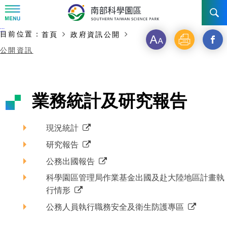
:::
主要內容開始
:::
目前位置：
首頁
政府資訊公開
訊息公告
字
列
另
公開資訊
級
印
開
南科管理局
最新消息及活動
啟
新聞資料專區
認識園區
發展沿革
業務統計及研究報告
新
即時新聞澄清專區
首長介紹
設立沿革
工商服務
臺南園區
視
現況統計
徵才公告
大事紀
窗
機關組織
局長小檔案
高雄園區
簡介
廠商服務
研究報告
_
公務出國報告
招標資訊
局長電子信箱
施政主軸
組織法
競爭優勢
橋頭園區
簡介
申請流程及表單
科學園區管理局作業基金出國及赴大陸地區計畫執
分
園區電子看板專區
行情形
組織架構
廉政園地
年度工作展望
土地規劃
競爭優勢
新設園區
簡介
相關費用
入區申辦流程
享
公務人員執行職務安全及衛生防護專區
組織職掌
國家科學及技術委員會重大政策
水電供應
獲獎記錄
工作職掌與聯絡管道
土地規劃
競爭優勢
交通資訊
申辦案件處理時限
科學園區廠商服務網
園區事業管理費
到