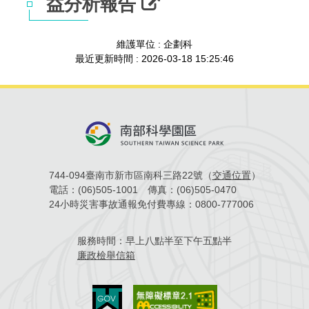
益分析報告
管理局位置
園區土地廠房宿舍出租資訊
廉政反貪、防貪專區
水電供應
Faceb
檔案應用專區
土地規劃
機構及廠商名錄
投資業務
土地及廠房租賃
園區課程及獎補助計畫
維護單位 : 企劃科
園區資源再生中心
廉政資訊
園區土地廠房宿舍出租資訊
水電供應
WebMail(新)
檔案應用服務須知
文化藝術
廠商名錄
工商業務
宿舍租金費用
園區參訪申請
園區培訓課程
最近更新時間 : 2026-03-18 15:25:46
污水處理廠
公職人員及關係人補助交易身分關係公開專區
污水處理廠
園區土地廠房宿舍出租資訊
檔案應用及宣導活動
園區公會資訊
園區生活
公共藝術
通關業務
污水費
科學園區人才培育補助計畫
性平專區
機關採購廉政平臺
污水處理廠
檔案教育訓練及標竿學習
研究機構
考古遺址
工安管理
創新創業
生活服務
廢棄物清除處理費
新興科技應用計畫
園區廠商採購資訊
檔案管理局相關連結
育成中心
南科新港堂
環保管理
園區宿舍簡介
永續園區
南科AI_ROBOT自造基地
敦親睦鄰經費補助
744-094臺南市新市區南科三路22號（
交通位置
）
電話：
(06)505-1001
傳真：
(06)505-0470
勞資管理
自行車道網
南科創業工坊
企業社會責任
24小時災害事故通報免付費專線：
0800-777006
建築管理
南科實中
永續LOHAS綠色園區
服務時間：
早上八點半至下午五點半
廉政檢舉信箱
營建管理
人文景觀地圖
生態資產
電子公文交換
「沙崙生態科學園區生態保育協作平台」公開資訊
網站