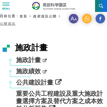
:::
主要內容開始
:::
目前位置：
首頁
政府資訊公開
訊息公告
字
列
另
公開資訊
級
印
開
南科管理局
最新消息及活動
啟
新聞資料專區
認識園區
發展沿革
施政計畫
新
即時新聞澄清專區
首長介紹
設立沿革
工商服務
臺南園區
視
施政計畫
徵才公告
大事紀
窗
機關組織
局長小檔案
高雄園區
簡介
廠商服務
施政績效
_
招標資訊
局長電子信箱
施政主軸
組織法
競爭優勢
橋頭園區
簡介
申請流程及表單
公共建設計畫
分
園區電子看板專區
組織架構
廉政園地
年度工作展望
土地規劃
競爭優勢
新設園區
簡介
相關費用
入區申辦流程
重要公共工程建設及重大施政計
享
畫選擇方案及替代方案之成本效
組織職掌
國家科學及技術委員會重大政策
水電供應
獲獎記錄
工作職掌與聯絡管道
土地規劃
競爭優勢
交通資訊
申辦案件處理時限
科學園區廠商服務網
園區事業管理費
到